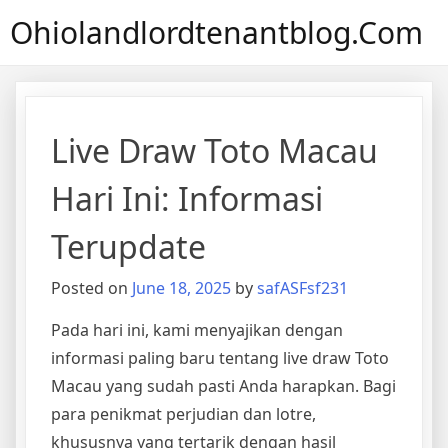
Skip
Ohiolandlordtenantblog.com
to
content
Live Draw Toto Macau
Hari Ini: Informasi
Terupdate
Posted on
June 18, 2025
by
safASFsf231
Pada hari ini, kami menyajikan dengan
informasi paling baru tentang live draw Toto
Macau yang sudah pasti Anda harapkan. Bagi
para penikmat perjudian dan lotre,
khususnya yang tertarik dengan hasil