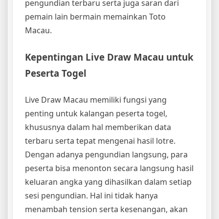
pengundian terbaru serta juga saran dari
pemain lain bermain memainkan Toto
Macau.
Kepentingan Live Draw Macau untuk
Peserta Togel
Live Draw Macau memiliki fungsi yang
penting untuk kalangan peserta togel,
khususnya dalam hal memberikan data
terbaru serta tepat mengenai hasil lotre.
Dengan adanya pengundian langsung, para
peserta bisa menonton secara langsung hasil
keluaran angka yang dihasilkan dalam setiap
sesi pengundian. Hal ini tidak hanya
menambah tension serta kesenangan, akan