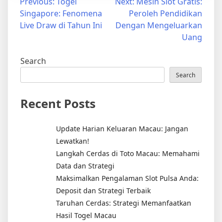
Post
Previous:
Togel
Next:
Mesin Slot Gratis:
Singapore: Fenomena
Peroleh Pendidikan
navigation
Live Draw di Tahun Ini
Dengan Mengeluarkan
Uang
Search
Search
Recent Posts
Update Harian Keluaran Macau: Jangan
Lewatkan!
Langkah Cerdas di Toto Macau: Memahami
Data dan Strategi
Maksimalkan Pengalaman Slot Pulsa Anda:
Deposit dan Strategi Terbaik
Taruhan Cerdas: Strategi Memanfaatkan
Hasil Togel Macau