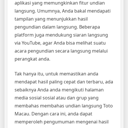
aplikasi yang memungkinkan fitur undian
langsung. Umumnya, Anda bakal mendapati
tampilan yang menunjukkan hasil
pengundian dalam langsung. Beberapa
platform juga mendukung siaran langsung
via YouTube, agar Anda bisa melihat suatu
acara pengundian secara langsung melalui
perangkat anda.
Tak hanya itu, untuk memastikan anda
mendapat hasil paling cepat dan terbaru, ada
sebaiknya Anda anda mengikuti halaman
media sosial sosial atau dan grup yang
membahas membahas undian langsung Toto
Macau. Dengan cara ini, anda dapat
memperoleh pengumuman mengenai hasil