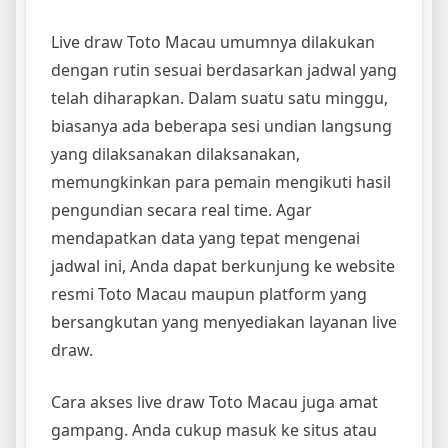
Live draw Toto Macau umumnya dilakukan
dengan rutin sesuai berdasarkan jadwal yang
telah diharapkan. Dalam suatu satu minggu,
biasanya ada beberapa sesi undian langsung
yang dilaksanakan dilaksanakan,
memungkinkan para pemain mengikuti hasil
pengundian secara real time. Agar
mendapatkan data yang tepat mengenai
jadwal ini, Anda dapat berkunjung ke website
resmi Toto Macau maupun platform yang
bersangkutan yang menyediakan layanan live
draw.
Cara akses live draw Toto Macau juga amat
gampang. Anda cukup masuk ke situs atau