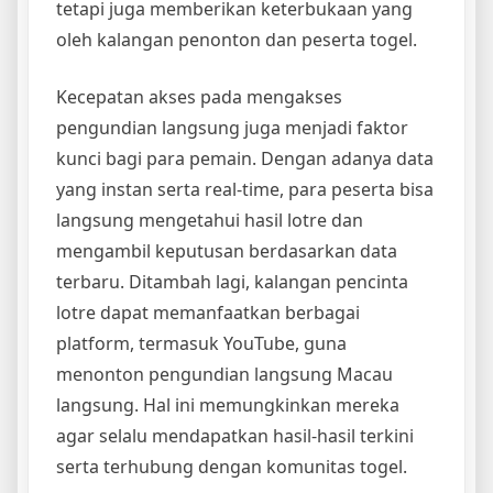
tetapi juga memberikan keterbukaan yang
oleh kalangan penonton dan peserta togel.
Kecepatan akses pada mengakses
pengundian langsung juga menjadi faktor
kunci bagi para pemain. Dengan adanya data
yang instan serta real-time, para peserta bisa
langsung mengetahui hasil lotre dan
mengambil keputusan berdasarkan data
terbaru. Ditambah lagi, kalangan pencinta
lotre dapat memanfaatkan berbagai
platform, termasuk YouTube, guna
menonton pengundian langsung Macau
langsung. Hal ini memungkinkan mereka
agar selalu mendapatkan hasil-hasil terkini
serta terhubung dengan komunitas togel.