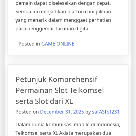
pemain dapat diselesaikan dengan cepat.
Semua ini menjadikan platform ini pilihan
yang menarik dalam menggaet perhatian
para penggemar taruhan digital.
Posted in
GAME ONLINE
Petunjuk Komprehensif
Permainan Slot Telkomsel
serta Slot dari XL
Posted on
December 31, 2025
by
safASFsf231
Dalam dunia komunikasi mobile di Indonesia,
Telkomsel serta XL Axiata merupakan dua