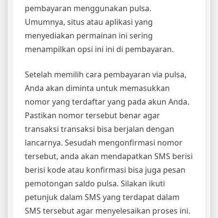
pembayaran menggunakan pulsa.
Umumnya, situs atau aplikasi yang
menyediakan permainan ini sering
menampilkan opsi ini ini di pembayaran.
Setelah memilih cara pembayaran via pulsa,
Anda akan diminta untuk memasukkan
nomor yang terdaftar yang pada akun Anda.
Pastikan nomor tersebut benar agar
transaksi transaksi bisa berjalan dengan
lancarnya. Sesudah mengonfirmasi nomor
tersebut, anda akan mendapatkan SMS berisi
berisi kode atau konfirmasi bisa juga pesan
pemotongan saldo pulsa. Silakan ikuti
petunjuk dalam SMS yang terdapat dalam
SMS tersebut agar menyelesaikan proses ini.