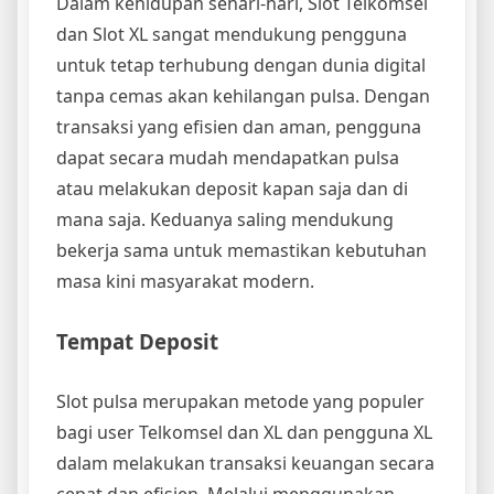
Dalam kehidupan sehari-hari, Slot Telkomsel
dan Slot XL sangat mendukung pengguna
untuk tetap terhubung dengan dunia digital
tanpa cemas akan kehilangan pulsa. Dengan
transaksi yang efisien dan aman, pengguna
dapat secara mudah mendapatkan pulsa
atau melakukan deposit kapan saja dan di
mana saja. Keduanya saling mendukung
bekerja sama untuk memastikan kebutuhan
masa kini masyarakat modern.
Tempat Deposit
Slot pulsa merupakan metode yang populer
bagi user Telkomsel dan XL dan pengguna XL
dalam melakukan transaksi keuangan secara