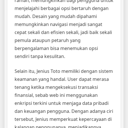
ramah, memungkinkan bagi pengguna untuk
menjelajahi berbagai opsi bertaruh dengan
mudah. Desain yang mudah dipahami
memungkinkan navigasi menjadi sangat
cepat sekali dan efisien sekali, jadi baik sekali
pemula ataupun petaruh yang
berpengalaman bisa menemukan opsi
sendiri tanpa kesulitan.
Selain itu, Jenius Toto memiliki dengan sistem
keamanan yang handal. User dapat merasa
tenang ketika mengeksekusi transaksi
finansial, sebab web ini menggunakan
enkripsi terkini untuk menjaga data pribadi
dan keuangan pengguna. Dengan adanya ciri
tersebut, Jenius memperkuat kepercayaan di
kalangan penggunanya, menjadikannya