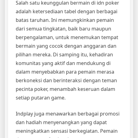
Salah satu keunggulan bermain di idn poker
adalah ketersediaan tabel dengan berbagai
batas taruhan. Ini memungkinkan pemain
dari semua tingkatan, baik baru maupun
berpengalaman, untuk menemukan tempat
bermain yang cocok dengan anggaran dan
pilihan mereka. Di samping itu, kehadiran
komunitas yang aktif dan mendukung di
dalam menyebabkan para pemain merasa
berkoneksi dan berinteraksi dengan teman
pecinta poker, menambah keseruan dalam
setiap putaran game.
Indplay juga menawarkan berbagai promosi
dan hadiah menyenangkan yang dapat
meningkatkan sensasi berkegiatan. Pemain