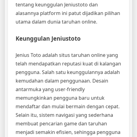
tentang keunggulan Jeniustoto dan
alasannya platform ini patut dijadikan pilihan
utama dalam dunia taruhan online.
Keunggulan Jeniustoto
Jenius Toto adalah situs taruhan online yang
telah mendapatkan reputasi kuat di kalangan
pengguna. Salah satu keunggulannya adalah
kemudahan dalam penggunaan. Desain
antarmuka yang user-friendly
memungkinkan pengguna baru untuk
mendaftar dan mulai bermain dengan cepat.
Selain itu, sistem navigasi yang sederhana
membuat pencarian game dan taruhan
menjadi semakin efisien, sehingga pengguna