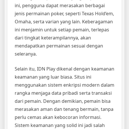
ini, pengguna dapat merasakan berbagai
jenis permainan poker, seperti Texas Hold’em,
Omaha, serta varian yang lain. Keberagaman
ini menjamin untuk setiap pemain, terlepas
dari tingkat keterampilannya, akan
mendapatkan permainan sesuai dengan
seleranya.
Selain itu, IDN Play dikenal dengan keamanan
keamanan yang luar biasa. Situs ini
menggunakan sistem enkripsi modern dalam
rangka menjaga data pribadi serta transaksi
dari pemain. Dengan demikian, pemain bisa
merasakan aman dan tenang bermain, tanpa
perlu cemas akan kebocoran informasi.
Sistem keamanan yang solid ini jadi salah