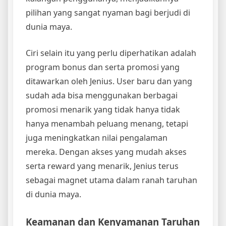
pilihan yang sangat nyaman bagi berjudi di
dunia maya.
Ciri selain itu yang perlu diperhatikan adalah
program bonus dan serta promosi yang
ditawarkan oleh Jenius. User baru dan yang
sudah ada bisa menggunakan berbagai
promosi menarik yang tidak hanya tidak
hanya menambah peluang menang, tetapi
juga meningkatkan nilai pengalaman
mereka. Dengan akses yang mudah akses
serta reward yang menarik, Jenius terus
sebagai magnet utama dalam ranah taruhan
di dunia maya.
Keamanan dan Kenyamanan Taruhan