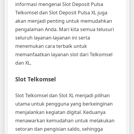
informasi mengenai Slot Deposit Pulsa
Telkomsel dan Slot Deposit Pulsa XL juga
akan menjadi penting untuk memudahkan
pengalaman Anda. Mari kita semua telusuri
seluruh layanan-layanan ini serta
menemukan cara terbaik untuk
memanfaatkan layanan slot dari Telkomsel
dan XL.
Slot Telkomsel
Slot Telkomsel dan Slot XL menjadi pilihan
utama untuk pengguna yang berkeinginan
menjalankan kegiatan digital. Keduanya
menawarkan kemudahan untuk melakukan
setoran dan pengisian saldo, sehingga