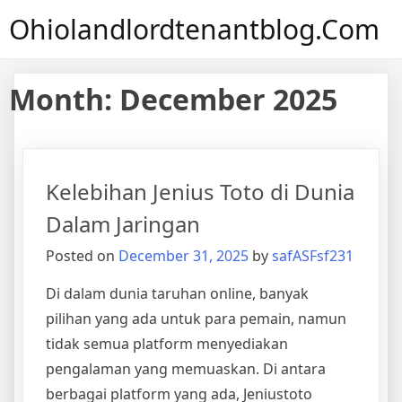
Skip
Ohiolandlordtenantblog.com
to
content
Month:
December 2025
Kelebihan Jenius Toto di Dunia
Dalam Jaringan
Posted on
December 31, 2025
by
safASFsf231
Di dalam dunia taruhan online, banyak
pilihan yang ada untuk para pemain, namun
tidak semua platform menyediakan
pengalaman yang memuaskan. Di antara
berbagai platform yang ada, Jeniustoto