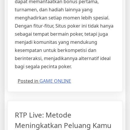
dapat memanfaatkan bonus pertama,
turnamen, dan hadiah lainnya yang
menghadirkan setiap momen lebih spesial.
Dengan fitur-fitur, Situs poker ini tidak hanya
sebagai tempat bermain poker, tetapi juga
menjadi komunitas yang mendukung
kesempatan untuk berkompetisi dan
berinteraksi, menjadikannya alternatif ideal
bagi segala pecinta poker.
Posted in
GAME ONLINE
RTP Live: Metode
Meningkatkan Peluang Kamu