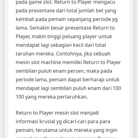
pada game slot. Return to Player mengacu
pada presentase dari total jumlah bet yang
kembali pada pemain sepanjang periode yg
lama. Semakin besar presentase Return to
Player, makin tinggi peluang player untuk
mendapat lagi sebagian kecil dari total
taruhan mereka. Contohnya, jika sebuah
mesin slot machine memiliki Return to Player
sembilan puluh enam persen, maka pada
periode lama, pemain dapat berharap untuk
mendapat lagi sembilan puluh enam dari 100
100 yang mereka pertaruhkan.
Return to Player mesin slot menjadi
informasi krusial yg dicari-cari para para
pemain, terutama untuk mereka yang ingin