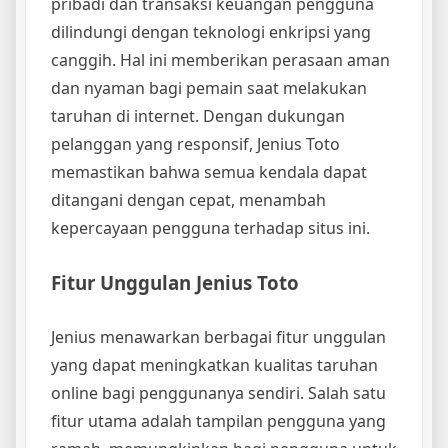
pribadi dan transaksi keuangan pengguna
dilindungi dengan teknologi enkripsi yang
canggih. Hal ini memberikan perasaan aman
dan nyaman bagi pemain saat melakukan
taruhan di internet. Dengan dukungan
pelanggan yang responsif, Jenius Toto
memastikan bahwa semua kendala dapat
ditangani dengan cepat, menambah
kepercayaan pengguna terhadap situs ini.
Fitur Unggulan Jenius Toto
Jenius menawarkan berbagai fitur unggulan
yang dapat meningkatkan kualitas taruhan
online bagi penggunanya sendiri. Salah satu
fitur utama adalah tampilan pengguna yang