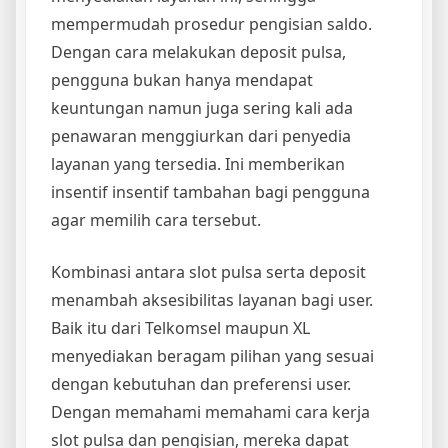
mempermudah prosedur pengisian saldo.
Dengan cara melakukan deposit pulsa,
pengguna bukan hanya mendapat
keuntungan namun juga sering kali ada
penawaran menggiurkan dari penyedia
layanan yang tersedia. Ini memberikan
insentif insentif tambahan bagi pengguna
agar memilih cara tersebut.
Kombinasi antara slot pulsa serta deposit
menambah aksesibilitas layanan bagi user.
Baik itu dari Telkomsel maupun XL
menyediakan beragam pilihan yang sesuai
dengan kebutuhan dan preferensi user.
Dengan memahami memahami cara kerja
slot pulsa dan pengisian, mereka dapat