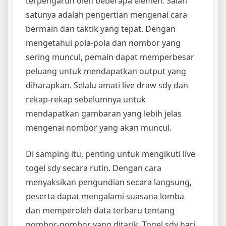
terpengaruh oleh beberapa elemen. Salah
satunya adalah pengertian mengenai cara
bermain dan taktik yang tepat. Dengan
mengetahui pola-pola dan nombor yang
sering muncul, pemain dapat memperbesar
peluang untuk mendapatkan output yang
diharapkan. Selalu amati live draw sdy dan
rekap-rekap sebelumnya untuk
mendapatkan gambaran yang lebih jelas
mengenai nombor yang akan muncul.
Di samping itu, penting untuk mengikuti live
togel sdy secara rutin. Dengan cara
menyaksikan pengundian secara langsung,
peserta dapat mengalami suasana lomba
dan memperoleh data terbaru tentang
nombor-nombor yang ditarik. Togel sdy hari