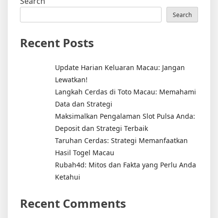
Search
Search
Recent Posts
Update Harian Keluaran Macau: Jangan
Lewatkan!
Langkah Cerdas di Toto Macau: Memahami
Data dan Strategi
Maksimalkan Pengalaman Slot Pulsa Anda:
Deposit dan Strategi Terbaik
Taruhan Cerdas: Strategi Memanfaatkan
Hasil Togel Macau
Rubah4d: Mitos dan Fakta yang Perlu Anda
Ketahui
Recent Comments