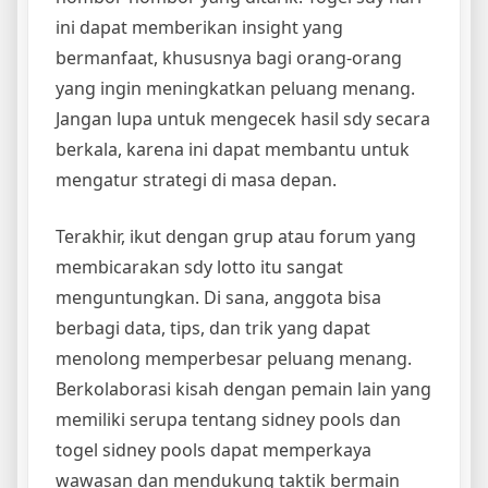
ini dapat memberikan insight yang
bermanfaat, khususnya bagi orang-orang
yang ingin meningkatkan peluang menang.
Jangan lupa untuk mengecek hasil sdy secara
berkala, karena ini dapat membantu untuk
mengatur strategi di masa depan.
Terakhir, ikut dengan grup atau forum yang
membicarakan sdy lotto itu sangat
menguntungkan. Di sana, anggota bisa
berbagi data, tips, dan trik yang dapat
menolong memperbesar peluang menang.
Berkolaborasi kisah dengan pemain lain yang
memiliki serupa tentang sidney pools dan
togel sidney pools dapat memperkaya
wawasan dan mendukung taktik bermain