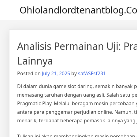
Skip
Ohiolandlordtenantblog.c
to
content
Analisis Permainan Uji: 
Lainnya
Posted on
July 21, 2025
by
safASFsf231
Di dalam dunia game slot daring, semakin banyak
memasang taruhan dengan uang asli. Salah satu 
Pragmatic Play. Melalui beragam mesin percobaan ya
antara para penggemar perjudian online. Namun, 
menarik; terdapat beberapa pemasok lainnya yang j
Tulisan ini akan membandingkan mesin percobaan d