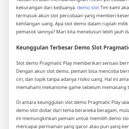
kekurangan dari keduanya.
demo slot
Tim kami akan
termasuk akun slot percobaan yang memberi kese
kehilangan uang. Apa slot demo dalam rupiah milik
pemasok lainnya? Mari kita menelusuri lebih jau
Keunggulan Terbesar Demo Slot Pragmati
Slot demo Pragmatic Play memberikan sensasi ber
Dengan akun slot demo, pemain bisa mencoba berm
ciri, dan topik tanpa adanya risiko uang. Hal ini
memahami mekanisme game sebelum memasang ta
Di antara keunggulan slot demo Pragmatic Play ia
demo slot dollar dari tema beraneka beragam, mula
ini memungkinkan pemain untuk memilih demo slot
mencapai permainan yang gacor atau pun yang k