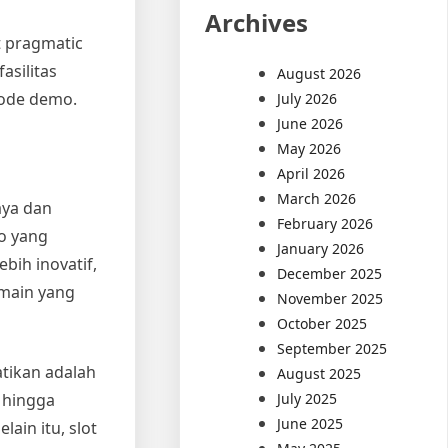
Archives
t pragmatic
silitas
August 2026
mode demo.
July 2026
June 2026
May 2026
April 2026
March 2026
aya dan
February 2026
o yang
January 2026
bih inovatif,
December 2025
rmain yang
November 2025
October 2025
September 2025
tikan adalah
August 2025
July 2025
i hingga
June 2025
ain itu, slot