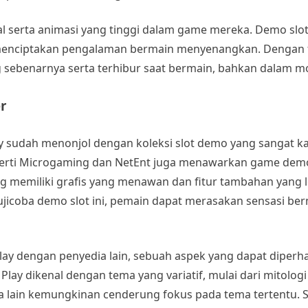
isual serta animasi yang tinggi dalam game mereka. Demo slo
 menciptakan pengalaman bermain menyenangkan. Dengan fa
 sebenarnya serta terhibur saat bermain, bahkan dalam 
r
lay sudah menonjol dengan koleksi slot demo yang sangat k
eperti Microgaming dan NetEnt juga menawarkan game dem
g memiliki grafis yang menawan dan fitur tambahan yang le
gujicoba demo slot ini, pemain dapat merasakan sensasi be
ay dengan penyedia lain, sebuah aspek yang dapat diperha
lay dikenal dengan tema yang variatif, mulai dari mitolog
a lain kemungkinan cenderung fokus pada tema tertentu. Sel