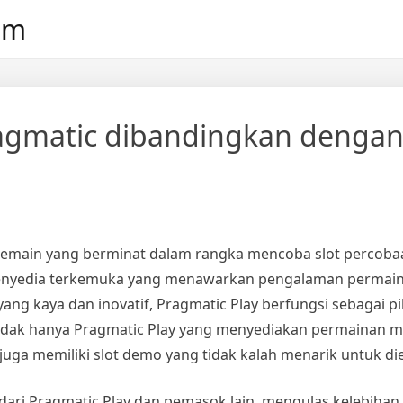
om
Pragmatic dibandingkan denga
 pemain yang berminat dalam rangka mencoba slot percob
penyedia terkemuka yang menawarkan pengalaman permaina
ng kaya dan inovatif, Pragmatic Play berfungsi sebagai pi
tidak hanya Pragmatic Play yang menyediakan permainan m
uga memiliki slot demo yang tidak kalah menarik untuk die
ari Pragmatic Play dan pemasok lain, mengulas kelebihan 