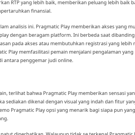
rkan RTP yang lebih baik, memberikan peluang lebih baik 
ertaruhkan finansial.
alam analisis ini. Pragmatic Play memberikan akses yang 
ay dengan beragam platform. Ini berbeda saat dibandin
asan pada akses atau membutuhkan registrasi yang lebih 
atic Play memfasilitasi pemain menjalani pengalaman yang
di antara penggemar judi online.
lain, terlihat bahwa Pragmatic Play memberikan sensasi ya
sediakan dikenal dengan visual yang indah dan fitur yang 
 demo Pragmatic Play opsi yang menarik bagi siapa pun yang
ang.
patut diperhatikan. Walaupun tidak se terkenal Pragmatic P