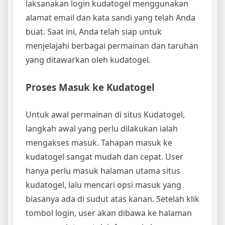
laksanakan login kudatogel menggunakan
alamat email dan kata sandi yang telah Anda
buat. Saat ini, Anda telah siap untuk
menjelajahi berbagai permainan dan taruhan
yang ditawarkan oleh kudatogel.
Proses Masuk ke Kudatogel
Untuk awal permainan di situs Kudatogel,
langkah awal yang perlu dilakukan ialah
mengakses masuk. Tahapan masuk ke
kudatogel sangat mudah dan cepat. User
hanya perlu masuk halaman utama situs
kudatogel, lalu mencari opsi masuk yang
biasanya ada di sudut atas kanan. Setelah klik
tombol login, user akan dibawa ke halaman