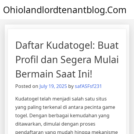
Skip
Ohiolandlordtenantblog.com
to
content
Daftar Kudatogel: Buat
Profil dan Segera Mulai
Bermain Saat Ini!
Posted on
July 19, 2025
by
safASFsf231
Kudatogel telah menjadi salah satu situs
yang paling terkenal di antara pecinta game
togel. Dengan berbagai kemudahan yang
ditawarkan, dimulai dengan proses
pendaftaran yang mudah hingga mekanisme