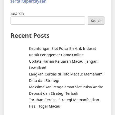
serta Kepercayaan
Search
Search
Recent Posts
Keuntungan Slot Pulsa Elektrik Indosat
untuk Penggemar Game Online
Update Harian Keluaran Macau: Jangan
Lewatkan!
Langkah Cerdas di Toto Macau: Memahami
Data dan Strategi
Maksimalkan Pengalaman Slot Pulsa Anda:
Deposit dan Strategi Terbaik
Taruhan Cerdas: Strategi Memanfaatkan
Hasil Togel Macau