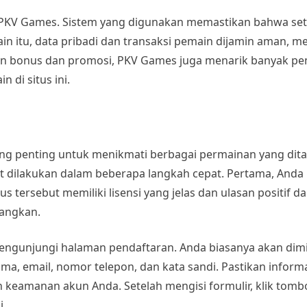
 PKV Games. Sistem yang digunakan memastikan bahwa set
in itu, data pribadi dan transaksi pemain dijamin aman, 
an bonus dan promosi, PKV Games juga menarik banyak pe
 di situs ini.
ang penting untuk menikmati berbagai permainan yang dit
dilakukan dalam beberapa langkah cepat. Pertama, Anda 
us tersebut memiliki lisensi yang jelas dan ulasan positif da
angkan.
 mengunjungi halaman pendaftaran. Anda biasanya akan dim
ama, email, nomor telepon, dan kata sandi. Pastikan inform
 keamanan akun Anda. Setelah mengisi formulir, klik tomb
i.