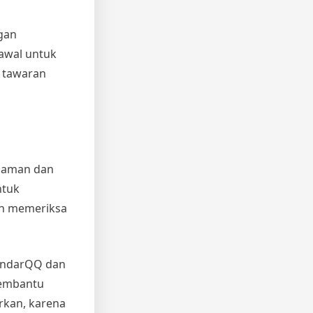
gan
awal untuk
 tawaran
g aman dan
ntuk
an memeriksa
bandarQQ dan
membantu
rkan, karena