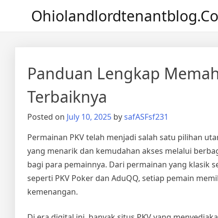
Skip
Ohiolandlordtenantblog.c
to
content
Panduan Lengkap Memaha
Terbaiknya
Posted on
July 10, 2025
by
safASFsf231
Permainan PKV telah menjadi salah satu pilihan u
yang menarik dan kemudahan akses melalui berbag
bagi para pemainnya. Dari permainan yang klasik
seperti PKV Poker dan AduQQ, setiap pemain memi
kemenangan.
Di era digital ini, banyak situs PKV yang menyed