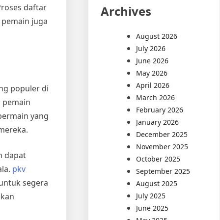
roses daftar
Archives
 pemain juga
August 2026
July 2026
June 2026
May 2026
April 2026
g populer di
March 2026
, pemain
February 2026
bermain yang
January 2026
mereka.
December 2025
November 2025
n dapat
October 2025
la.
pkv
September 2025
untuk segera
August 2025
July 2025
ikan
June 2025