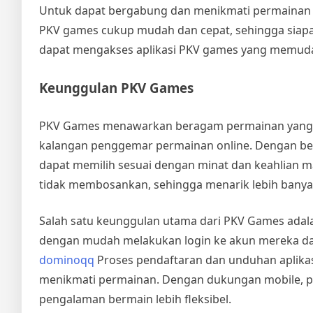
Untuk dapat bergabung dan menikmati permainan ini
PKV games cukup mudah dan cepat, sehingga siapa 
dapat mengakses aplikasi PKV games yang memuda
Keunggulan PKV Games
PKV Games menawarkan beragam permainan yang men
kalangan penggemar permainan online. Dengan ber
dapat memilih sesuai dengan minat dan keahlian
tidak membosankan, sehingga menarik lebih ban
Salah satu keunggulan utama dari PKV Games ada
dengan mudah melakukan login ke akun mereka da
dominoqq
Proses pendaftaran dan unduhan aplika
menikmati permainan. Dengan dukungan mobile, pe
pengalaman bermain lebih fleksibel.