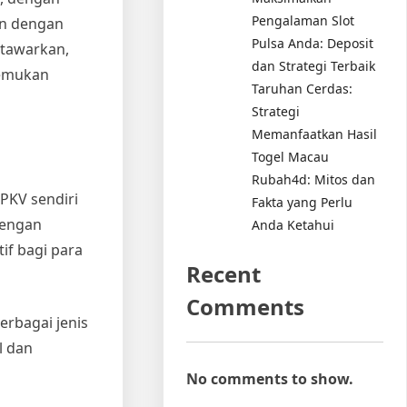
Pengalaman Slot
in dengan
Pulsa Anda: Deposit
itawarkan,
dan Strategi Terbaik
temukan
Taruhan Cerdas:
Strategi
Memanfaatkan Hasil
Togel Macau
Rubah4d: Mitos dan
PKV sendiri
Fakta yang Perlu
Dengan
Anda Ketahui
if bagi para
Recent
Comments
erbagai jenis
l dan
No comments to show.