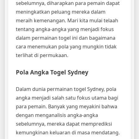
sebelumnya, diharapkan para pemain dapat
meningkatkan peluang mereka dalam
meraih kemenangan. Mari kita mulai telaah
tentang angka-angka yang menjadi fokus
dalam permainan togel ini dan bagaimana
cara menemukan pola yang mungkin tidak
terlihat di permukaan.
Pola Angka Togel Sydney
Dalam dunia permainan togel Sydney, pola
angka menjadi salah satu fokus utama bagi
para pemain. Banyak yang meyakini bahwa
dengan menganalisis angka-angka
sebelumnya, mereka dapat memprediksi
kemungkinan keluaran di masa mendatang.