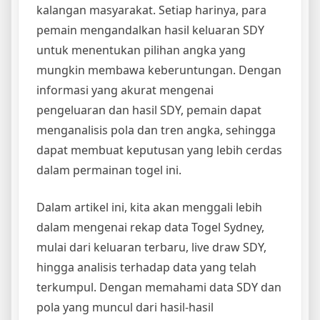
kalangan masyarakat. Setiap harinya, para
pemain mengandalkan hasil keluaran SDY
untuk menentukan pilihan angka yang
mungkin membawa keberuntungan. Dengan
informasi yang akurat mengenai
pengeluaran dan hasil SDY, pemain dapat
menganalisis pola dan tren angka, sehingga
dapat membuat keputusan yang lebih cerdas
dalam permainan togel ini.
Dalam artikel ini, kita akan menggali lebih
dalam mengenai rekap data Togel Sydney,
mulai dari keluaran terbaru, live draw SDY,
hingga analisis terhadap data yang telah
terkumpul. Dengan memahami data SDY dan
pola yang muncul dari hasil-hasil