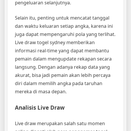
pengeluaran selanjutnya.
Selain itu, penting untuk mencatat tanggal
dan waktu keluaran setiap angka, karena ini
juga dapat mempengaruhi pola yang terlihat.
Live draw togel sydney memberikan
informasi real-time yang dapat membantu
pemain dalam mengupdate rekapan secara
langsung. Dengan adanya rekap data yang
akurat, bisa jadi pemain akan lebih percaya
diri dalam memilih angka pada taruhan
mereka di masa depan.
Analisis Live Draw
Live draw merupakan salah satu momen