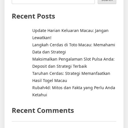
Recent Posts
Update Harian Keluaran Macau: Jangan
Lewatkan!
Langkah Cerdas di Toto Macau: Memahami
Data dan Strategi
Maksimalkan Pengalaman Slot Pulsa Anda:
Deposit dan Strategi Terbaik
Taruhan Cerdas: Strategi Memanfaatkan
Hasil Togel Macau
Rubah4d: Mitos dan Fakta yang Perlu Anda
Ketahui
Recent Comments