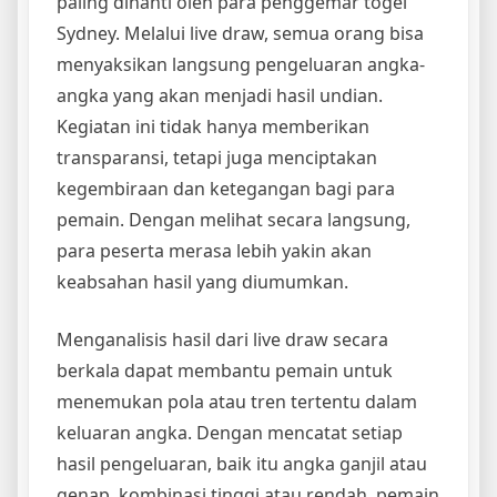
paling dinanti oleh para penggemar togel
Sydney. Melalui live draw, semua orang bisa
menyaksikan langsung pengeluaran angka-
angka yang akan menjadi hasil undian.
Kegiatan ini tidak hanya memberikan
transparansi, tetapi juga menciptakan
kegembiraan dan ketegangan bagi para
pemain. Dengan melihat secara langsung,
para peserta merasa lebih yakin akan
keabsahan hasil yang diumumkan.
Menganalisis hasil dari live draw secara
berkala dapat membantu pemain untuk
menemukan pola atau tren tertentu dalam
keluaran angka. Dengan mencatat setiap
hasil pengeluaran, baik itu angka ganjil atau
genap, kombinasi tinggi atau rendah, pemain