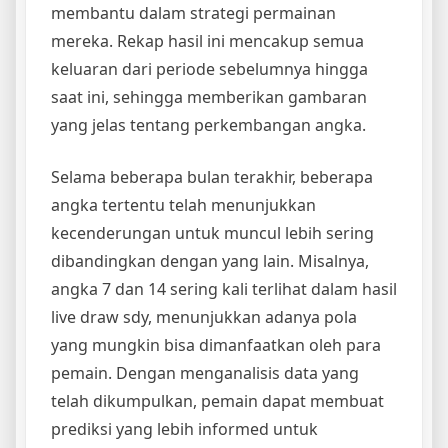
membantu dalam strategi permainan
mereka. Rekap hasil ini mencakup semua
keluaran dari periode sebelumnya hingga
saat ini, sehingga memberikan gambaran
yang jelas tentang perkembangan angka.
Selama beberapa bulan terakhir, beberapa
angka tertentu telah menunjukkan
kecenderungan untuk muncul lebih sering
dibandingkan dengan yang lain. Misalnya,
angka 7 dan 14 sering kali terlihat dalam hasil
live draw sdy, menunjukkan adanya pola
yang mungkin bisa dimanfaatkan oleh para
pemain. Dengan menganalisis data yang
telah dikumpulkan, pemain dapat membuat
prediksi yang lebih informed untuk