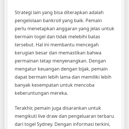
Strategi lain yang bisa diterapkan adalah
pengelolaan bankroll yang baik. Pemain
perlu menetapkan anggaran yang jelas untuk
bermain togel dan tidak melebihi batas
tersebut. Hal ini membantu mencegah
kerugian besar dan memastikan bahwa
permainan tetap menyenangkan. Dengan
mengatur keuangan dengan bijak, pemain
dapat bermain lebih lama dan memiliki lebih
banyak kesempatan untuk mencoba
keberuntungan mereka.
Terakhir, pemain juga disarankan untuk
mengikuti live draw dan pengeluaran terbaru
dari togel Sydney. Dengan informasi terkini,