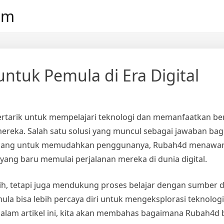
om
ntuk Pemula di Era Digital
 tertarik untuk mempelajari teknologi dan memanfaatkan be
ereka. Salah satu solusi yang muncul sebagai jawaban bag
rancang untuk memudahkan penggunanya, Rubah4d menawa
 yang baru memulai perjalanan mereka di dunia digital.
ih, tetapi juga mendukung proses belajar dengan sumber 
la bisa lebih percaya diri untuk mengeksplorasi teknolog
alam artikel ini, kita akan membahas bagaimana Rubah4d 