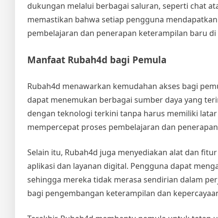
dukungan melalui berbagai saluran, seperti chat a
memastikan bahwa setiap pengguna mendapatkan p
pembelajaran dan penerapan keterampilan baru di d
Manfaat Rubah4d bagi Pemula
Rubah4d menawarkan kemudahan akses bagi pemula 
dapat menemukan berbagai sumber daya yang terin
dengan teknologi terkini tanpa harus memiliki lat
mempercepat proses pembelajaran dan penerapan ke
Selain itu, Rubah4d juga menyediakan alat dan fi
aplikasi dan layanan digital. Pengguna dapat meng
sehingga mereka tidak merasa sendirian dalam perj
bagi pengembangan keterampilan dan kepercayaan