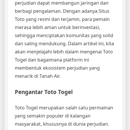
perjudian dapat membangun jaringan dan
berbagi pengalaman. Dengan adanya Situs
Toto yang resmi dan terjamin, para pemain
merasa lebih aman untuk berinvestasi,
sehingga menciptakan komunitas yang solid
dan saling mendukung. Dalam artikel ini, kita
akan menjelajahi lebih dalam mengenai Toto
Togel dan bagaimana platform ini
membentuk ekosistem perjudian yang
menarik di Tanah Air.
Pengantar Toto Togel
Toto Togel merupakan salah satu permainan
yang semakin populer di kalangan
masyarakat, khususnya di dunia perjudian.