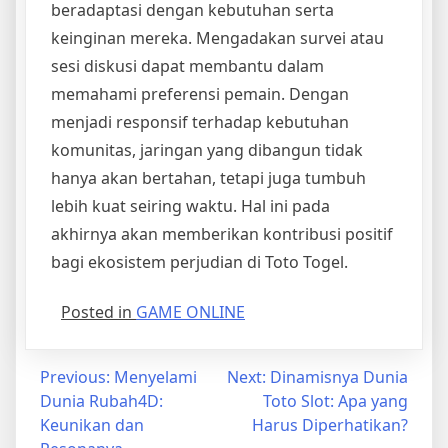
beradaptasi dengan kebutuhan serta
keinginan mereka. Mengadakan survei atau
sesi diskusi dapat membantu dalam
memahami preferensi pemain. Dengan
menjadi responsif terhadap kebutuhan
komunitas, jaringan yang dibangun tidak
hanya akan bertahan, tetapi juga tumbuh
lebih kuat seiring waktu. Hal ini pada
akhirnya akan memberikan kontribusi positif
bagi ekosistem perjudian di Toto Togel.
Posted in
GAME ONLINE
Post
Previous:
Menyelami
Next:
Dinamisnya Dunia
Dunia Rubah4D:
Toto Slot: Apa yang
navigation
Keunikan dan
Harus Diperhatikan?