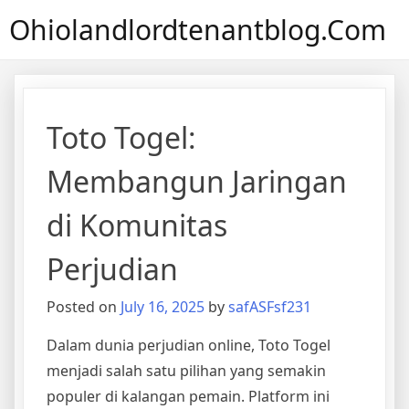
Skip
Ohiolandlordtenantblog.com
to
content
Toto Togel:
Membangun Jaringan
di Komunitas
Perjudian
Posted on
July 16, 2025
by
safASFsf231
Dalam dunia perjudian online, Toto Togel
menjadi salah satu pilihan yang semakin
populer di kalangan pemain. Platform ini