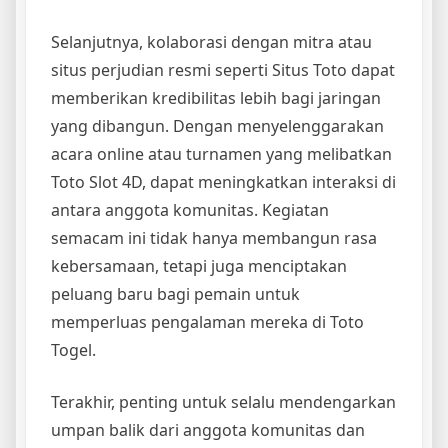
Selanjutnya, kolaborasi dengan mitra atau
situs perjudian resmi seperti Situs Toto dapat
memberikan kredibilitas lebih bagi jaringan
yang dibangun. Dengan menyelenggarakan
acara online atau turnamen yang melibatkan
Toto Slot 4D, dapat meningkatkan interaksi di
antara anggota komunitas. Kegiatan
semacam ini tidak hanya membangun rasa
kebersamaan, tetapi juga menciptakan
peluang baru bagi pemain untuk
memperluas pengalaman mereka di Toto
Togel.
Terakhir, penting untuk selalu mendengarkan
umpan balik dari anggota komunitas dan