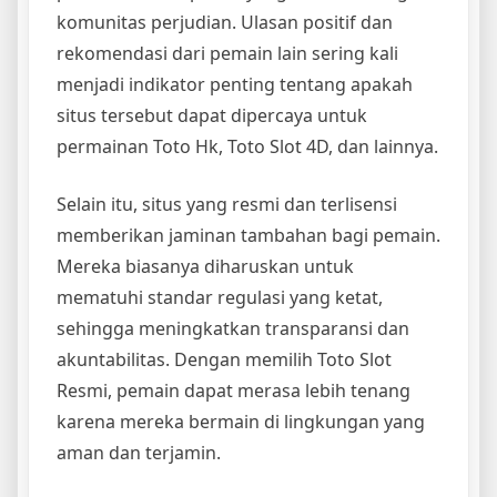
komunitas perjudian. Ulasan positif dan
rekomendasi dari pemain lain sering kali
menjadi indikator penting tentang apakah
situs tersebut dapat dipercaya untuk
permainan Toto Hk, Toto Slot 4D, dan lainnya.
Selain itu, situs yang resmi dan terlisensi
memberikan jaminan tambahan bagi pemain.
Mereka biasanya diharuskan untuk
mematuhi standar regulasi yang ketat,
sehingga meningkatkan transparansi dan
akuntabilitas. Dengan memilih Toto Slot
Resmi, pemain dapat merasa lebih tenang
karena mereka bermain di lingkungan yang
aman dan terjamin.