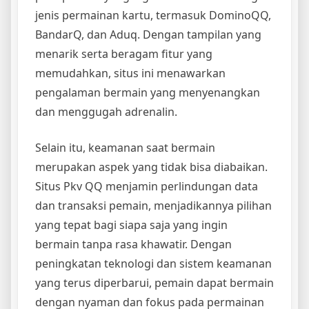
jenis permainan kartu, termasuk DominoQQ,
BandarQ, dan Aduq. Dengan tampilan yang
menarik serta beragam fitur yang
memudahkan, situs ini menawarkan
pengalaman bermain yang menyenangkan
dan menggugah adrenalin.
Selain itu, keamanan saat bermain
merupakan aspek yang tidak bisa diabaikan.
Situs Pkv QQ menjamin perlindungan data
dan transaksi pemain, menjadikannya pilihan
yang tepat bagi siapa saja yang ingin
bermain tanpa rasa khawatir. Dengan
peningkatan teknologi dan sistem keamanan
yang terus diperbarui, pemain dapat bermain
dengan nyaman dan fokus pada permainan