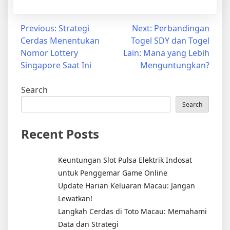
Post
Previous:
Strategi
Next:
Perbandingan
Cerdas Menentukan
Togel SDY dan Togel
navigation
Nomor Lottery
Lain: Mana yang Lebih
Singapore Saat Ini
Menguntungkan?
Search
Search
Recent Posts
Keuntungan Slot Pulsa Elektrik Indosat
untuk Penggemar Game Online
Update Harian Keluaran Macau: Jangan
Lewatkan!
Langkah Cerdas di Toto Macau: Memahami
Data dan Strategi