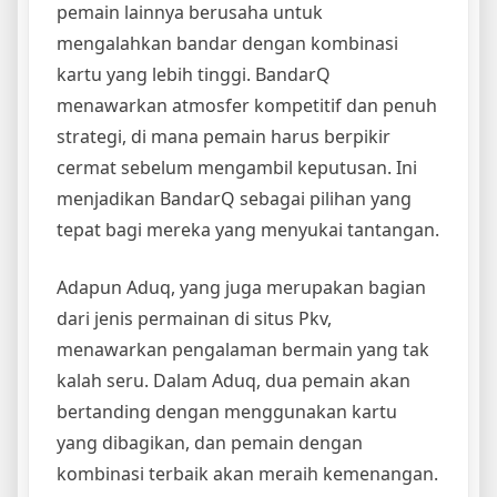
pemain lainnya berusaha untuk
mengalahkan bandar dengan kombinasi
kartu yang lebih tinggi. BandarQ
menawarkan atmosfer kompetitif dan penuh
strategi, di mana pemain harus berpikir
cermat sebelum mengambil keputusan. Ini
menjadikan BandarQ sebagai pilihan yang
tepat bagi mereka yang menyukai tantangan.
Adapun Aduq, yang juga merupakan bagian
dari jenis permainan di situs Pkv,
menawarkan pengalaman bermain yang tak
kalah seru. Dalam Aduq, dua pemain akan
bertanding dengan menggunakan kartu
yang dibagikan, dan pemain dengan
kombinasi terbaik akan meraih kemenangan.