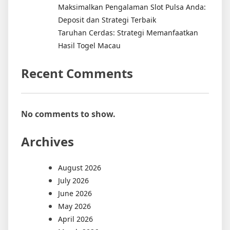
Maksimalkan Pengalaman Slot Pulsa Anda:
Deposit dan Strategi Terbaik
Taruhan Cerdas: Strategi Memanfaatkan
Hasil Togel Macau
Recent Comments
No comments to show.
Archives
August 2026
July 2026
June 2026
May 2026
April 2026