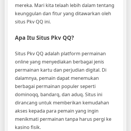
mereka. Mari kita telaah lebih dalam tentang
keunggulan dan fitur yang ditawarkan oleh
situs Pkv QQ ini.
Apa Itu Situs Pkv QQ?
Situs Pkv QQ adalah platform permainan
online yang menyediakan berbagai jenis
permainan kartu dan perjudian digital. Di
dalamnya, pemain dapat menemukan
berbagai permainan populer seperti
dominoqq, bandarq, dan aduq. Situs ini
dirancang untuk memberikan kemudahan
akses kepada para pemain yang ingin
menikmati permainan tanpa harus pergi ke
kasino fisik.