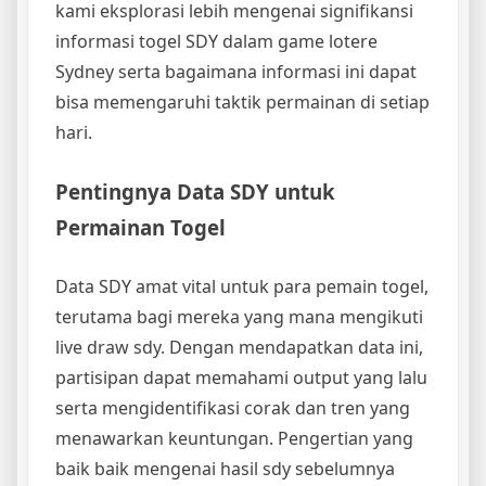
kami eksplorasi lebih mengenai signifikansi
informasi togel SDY dalam game lotere
Sydney serta bagaimana informasi ini dapat
bisa memengaruhi taktik permainan di setiap
hari.
Pentingnya Data SDY untuk
Permainan Togel
Data SDY amat vital untuk para pemain togel,
terutama bagi mereka yang mana mengikuti
live draw sdy. Dengan mendapatkan data ini,
partisipan dapat memahami output yang lalu
serta mengidentifikasi corak dan tren yang
menawarkan keuntungan. Pengertian yang
baik baik mengenai hasil sdy sebelumnya