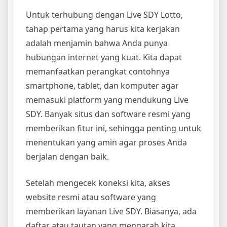
Untuk terhubung dengan Live SDY Lotto,
tahap pertama yang harus kita kerjakan
adalah menjamin bahwa Anda punya
hubungan internet yang kuat. Kita dapat
memanfaatkan perangkat contohnya
smartphone, tablet, dan komputer agar
memasuki platform yang mendukung Live
SDY. Banyak situs dan software resmi yang
memberikan fitur ini, sehingga penting untuk
menentukan yang amin agar proses Anda
berjalan dengan baik.
Setelah mengecek koneksi kita, akses
website resmi atau software yang
memberikan layanan Live SDY. Biasanya, ada
daftar atau tautan yang mengarah kita