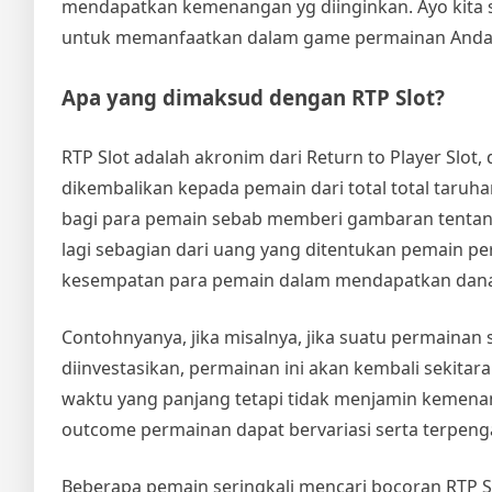
mendapatkan kemenangan yg diinginkan. Ayo kita s
untuk memanfaatkan dalam game permainan Anda
Apa yang dimaksud dengan RTP Slot?
RTP Slot adalah akronim dari Return to Player Slot
dikembalikan kepada pemain dari total total taruha
bagi para pemain sebab memberi gambaran tentan
lagi sebagian dari uang yang ditentukan pemain pe
kesempatan para pemain dalam mendapatkan dana 
Contohnyanya, jika misalnya, jika suatu permainan s
diinvestasikan, permainan ini akan kembali sekitar
waktu yang panjang tetapi tidak menjamin kemenan
outcome permainan dapat bervariasi serta terpenga
Beberapa pemain seringkali mencari bocoran RTP 