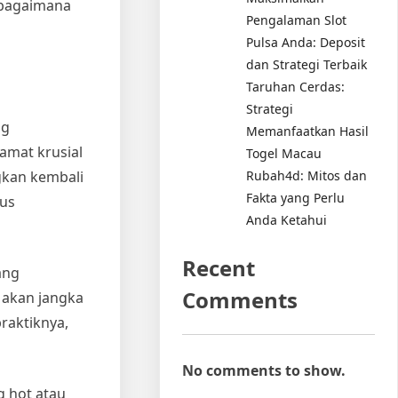
 bagaimana
Pengalaman Slot
Pulsa Anda: Deposit
dan Strategi Terbaik
Taruhan Cerdas:
Strategi
ng
Memanfaatkan Hasil
amat krusial
Togel Macau
Rubah4d: Mitos dan
gkan kembali
Fakta yang Perlu
gus
Anda Ketahui
Recent
ang
Comments
r akan jangka
raktiknya,
No comments to show.
 hot atau