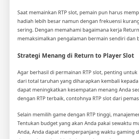
Saat memainkan RTP slot, pemain pun harus memper
hadiah lebih besar namun dengan frekuensi kurang,
sering. Dengan memahami bagaimana kerja Return 
memaksimalkan pengalaman bermain sendiri dan b
Strategi Menang di Return to Player Slot
Agar berhasil di permainan RTP slot, penting untuk m
dari total taruhan yang diharapkan kembali kepada
dapat meningkatkan kesempatan menang Anda secara
dengan RTP terbaik, contohnya RTP slot dari pemas
Selain memilih game dengan RTP tinggi, manajemen
Tentukan budget yang akan Anda pakai sewaktu mul
Anda, Anda dapat memperpanjang waktu gaming d