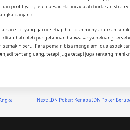
profit yang lebih besar. Hal ini adalah tindakan strategi
angka panjang.
ainan slot yang gacor setiap hari pun menyuguhkan keni
 ditambah oleh pengetahuan bahwasanya peluang terseb
n semakin seru. Para pemain bisa mengalami dua aspek ta
jadi tentang uang, tetapi juga tetapi juga tentang menikm
 Angka
Next:
IDN Poker: Kenapa IDN Poker Beruba