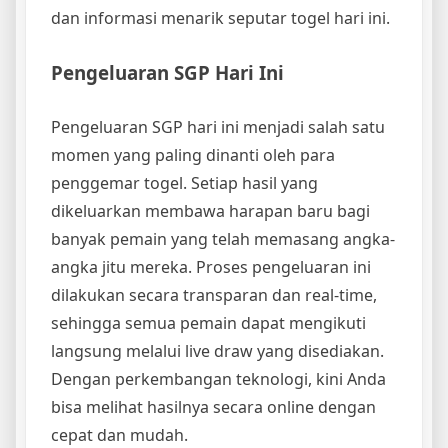
dan informasi menarik seputar togel hari ini.
Pengeluaran SGP Hari Ini
Pengeluaran SGP hari ini menjadi salah satu
momen yang paling dinanti oleh para
penggemar togel. Setiap hasil yang
dikeluarkan membawa harapan baru bagi
banyak pemain yang telah memasang angka-
angka jitu mereka. Proses pengeluaran ini
dilakukan secara transparan dan real-time,
sehingga semua pemain dapat mengikuti
langsung melalui live draw yang disediakan.
Dengan perkembangan teknologi, kini Anda
bisa melihat hasilnya secara online dengan
cepat dan mudah.