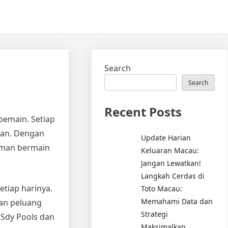
Search
Search
Recent Posts
pemain. Setiap
gan. Dengan
Update Harian
laman bermain
Keluaran Macau:
Jangan Lewatkan!
Langkah Cerdas di
tiap harinya.
Toto Macau:
Memahami Data dan
kan peluang
Strategi
 Sdy Pools dan
Maksimalkan