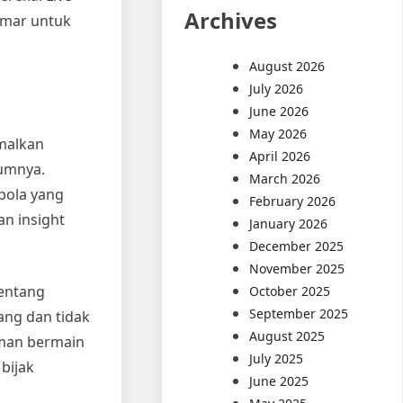
Archives
emar untuk
August 2026
July 2026
June 2026
May 2026
imalkan
April 2026
lumnya.
March 2026
pola yang
February 2026
n insight
January 2026
December 2025
November 2025
tentang
October 2025
September 2025
ang dan tidak
August 2025
aman bermain
July 2025
bijak
June 2025