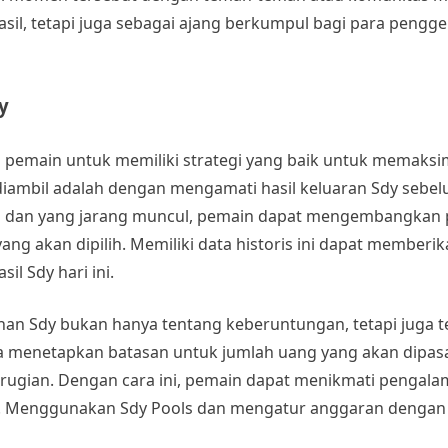
asil, tetapi juga sebagai ajang berkumpul bagi para pengg
y
i pemain untuk memiliki strategi yang baik untuk memaks
diambil adalah dengan mengamati hasil keluaran Sdy sebe
 dan yang jarang muncul, pemain dapat mengembangkan 
akan dipilih. Memiliki data historis ini dapat memberika
l Sdy hari ini.
an Sdy bukan hanya tentang keberuntungan, tetapi juga 
a menetapkan batasan untuk jumlah uang yang akan dipas
erugian. Dengan cara ini, pemain dapat menikmati pengal
if. Menggunakan Sdy Pools dan mengatur anggaran dengan 