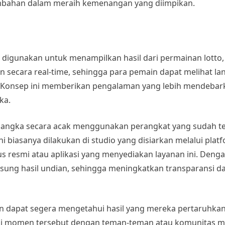
mbahan dalam meraih kemenangan yang diimpikan.
 digunakan untuk menampilkan hasil dari permainan lotto
kan secara real-time, sehingga para pemain dapat melihat l
Konsep ini memberikan pengalaman yang lebih mendebar
ka.
n angka secara acak menggunakan perangkat yang sudah te
i biasanya dilakukan di studio yang disiarkan melalui plat
s resmi atau aplikasi yang menyediakan layanan ini. Deng
gsung hasil undian, sehingga meningkatkan transparansi d
 dapat segera mengetahui hasil yang mereka pertaruhkan. 
agi momen tersebut dengan teman-teman atau komunitas me