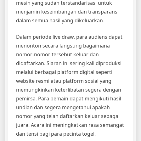
mesin yang sudah terstandarisasi untuk
menjamin keseimbangan dan transparansi
dalam semua hasil yang dikeluarkan.
Dalam periode live draw, para audiens dapat
menonton secara langsung bagaimana
nomor-nomor tersebut keluar dan
didaftarkan. Siaran ini sering kali diproduksi
melalui berbagai platform digital seperti
website resmi atau platform sosial yang
memungkinkan keterlibatan segera dengan
pemirsa. Para pemain dapat mengikuti hasil
undian dan segera mengetahui apakah
nomor yang telah daftarkan keluar sebagai
juara. Acara ini meningkatkan rasa semangat
dan tensi bagi para pecinta togel.