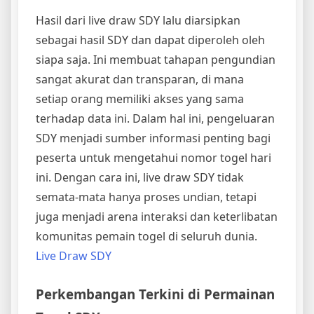
Hasil dari live draw SDY lalu diarsipkan
sebagai hasil SDY dan dapat diperoleh oleh
siapa saja. Ini membuat tahapan pengundian
sangat akurat dan transparan, di mana
setiap orang memiliki akses yang sama
terhadap data ini. Dalam hal ini, pengeluaran
SDY menjadi sumber informasi penting bagi
peserta untuk mengetahui nomor togel hari
ini. Dengan cara ini, live draw SDY tidak
semata-mata hanya proses undian, tetapi
juga menjadi arena interaksi dan keterlibatan
komunitas pemain togel di seluruh dunia.
Live Draw SDY
Perkembangan Terkini di Permainan