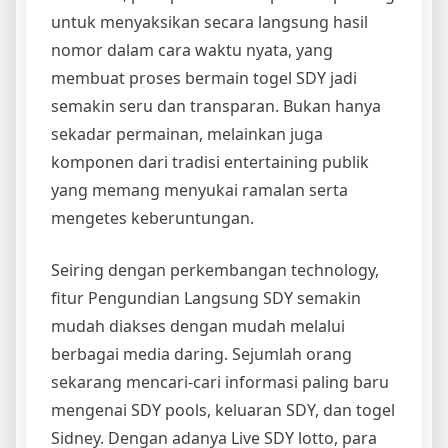
untuk menyaksikan secara langsung hasil
nomor dalam cara waktu nyata, yang
membuat proses bermain togel SDY jadi
semakin seru dan transparan. Bukan hanya
sekadar permainan, melainkan juga
komponen dari tradisi entertaining publik
yang memang menyukai ramalan serta
mengetes keberuntungan.
Seiring dengan perkembangan technology,
fitur Pengundian Langsung SDY semakin
mudah diakses dengan mudah melalui
berbagai media daring. Sejumlah orang
sekarang mencari-cari informasi paling baru
mengenai SDY pools, keluaran SDY, dan togel
Sidney. Dengan adanya Live SDY lotto, para