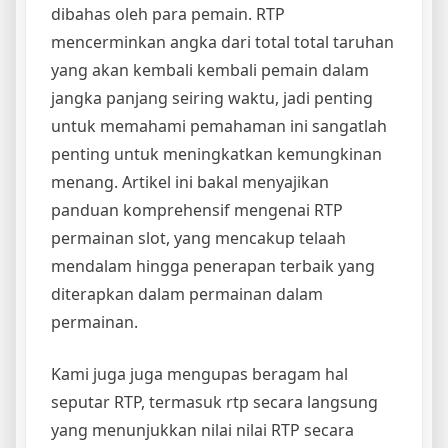
dibahas oleh para pemain. RTP
mencerminkan angka dari total total taruhan
yang akan kembali kembali pemain dalam
jangka panjang seiring waktu, jadi penting
untuk memahami pemahaman ini sangatlah
penting untuk meningkatkan kemungkinan
menang. Artikel ini bakal menyajikan
panduan komprehensif mengenai RTP
permainan slot, yang mencakup telaah
mendalam hingga penerapan terbaik yang
diterapkan dalam permainan dalam
permainan.
Kami juga juga mengupas beragam hal
seputar RTP, termasuk rtp secara langsung
yang menunjukkan nilai nilai RTP secara