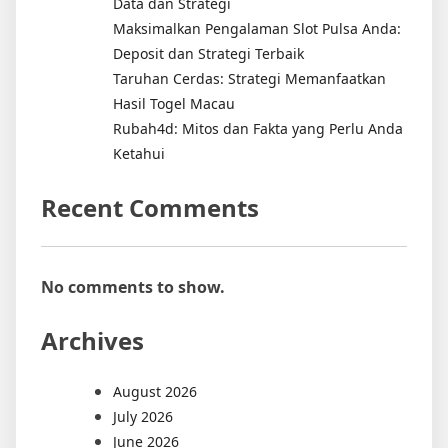
Data dan Strategi
Maksimalkan Pengalaman Slot Pulsa Anda:
Deposit dan Strategi Terbaik
Taruhan Cerdas: Strategi Memanfaatkan
Hasil Togel Macau
Rubah4d: Mitos dan Fakta yang Perlu Anda
Ketahui
Recent Comments
No comments to show.
Archives
August 2026
July 2026
June 2026