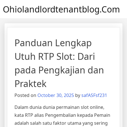
Skip
Ohiolandlordtenantblog.com
to
content
Panduan Lengkap
Utuh RTP Slot: Dari
pada Pengkajian dan
Praktek
Posted on
October 30, 2025
by
safASFsf231
Dalam dunia dunia permainan slot online,
kata RTP alias Pengembalian kepada Pemain
adalah salah satu faktor utama yang sering