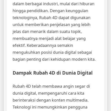
dalam berbagai industri, mulai dari hiburan
hingga pendidikan. Dengan keunggulan
teknologinya, Rubah 4D dapat digunakan
untuk memberikan penjelasan yang lebih
jelas dan menarik dalam suatu topik,
membuatnya menjadi alat belajar yang
efektif. Keberadaannya semakin
mengukuhkan posisi dunia digital sebagai
bagian penting dari kehidupan modern kita.
Dampak Rubah 4D di Dunia Digital
Rubah 4D telah membawa angin segar di
dunia digital, mempengaruhi cara kita
berinteraksi dengan konten multimedia.
Teknologi ini memungkinkan pengguna