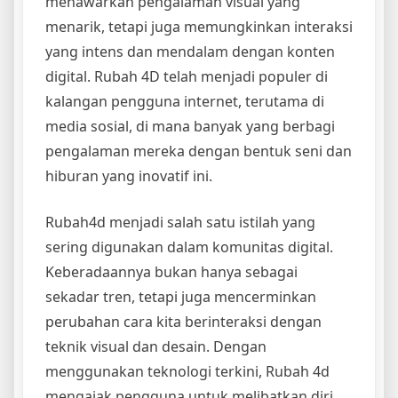
menawarkan pengalaman visual yang
menarik, tetapi juga memungkinkan interaksi
yang intens dan mendalam dengan konten
digital. Rubah 4D telah menjadi populer di
kalangan pengguna internet, terutama di
media sosial, di mana banyak yang berbagi
pengalaman mereka dengan bentuk seni dan
hiburan yang inovatif ini.
Rubah4d menjadi salah satu istilah yang
sering digunakan dalam komunitas digital.
Keberadaannya bukan hanya sebagai
sekadar tren, tetapi juga mencerminkan
perubahan cara kita berinteraksi dengan
teknik visual dan desain. Dengan
menggunakan teknologi terkini, Rubah 4d
mengajak pengguna untuk melibatkan diri