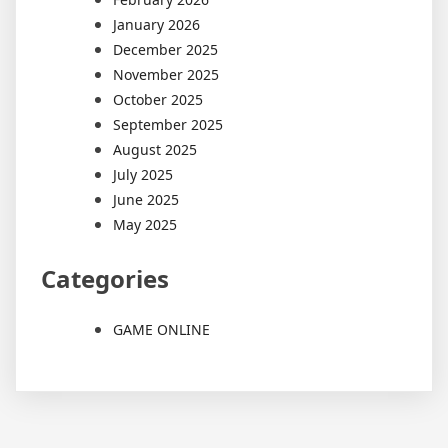
January 2026
December 2025
November 2025
October 2025
September 2025
August 2025
July 2025
June 2025
May 2025
Categories
GAME ONLINE