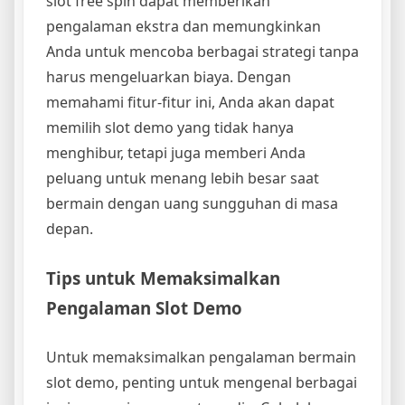
slot free spin dapat memberikan
pengalaman ekstra dan memungkinkan
Anda untuk mencoba berbagai strategi tanpa
harus mengeluarkan biaya. Dengan
memahami fitur-fitur ini, Anda akan dapat
memilih slot demo yang tidak hanya
menghibur, tetapi juga memberi Anda
peluang untuk menang lebih besar saat
bermain dengan uang sungguhan di masa
depan.
Tips untuk Memaksimalkan
Pengalaman Slot Demo
Untuk memaksimalkan pengalaman bermain
slot demo, penting untuk mengenal berbagai