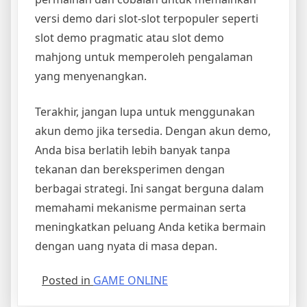
versi demo dari slot-slot terpopuler seperti
slot demo pragmatic atau slot demo
mahjong untuk memperoleh pengalaman
yang menyenangkan.
Terakhir, jangan lupa untuk menggunakan
akun demo jika tersedia. Dengan akun demo,
Anda bisa berlatih lebih banyak tanpa
tekanan dan bereksperimen dengan
berbagai strategi. Ini sangat berguna dalam
memahami mekanisme permainan serta
meningkatkan peluang Anda ketika bermain
dengan uang nyata di masa depan.
Posted in
GAME ONLINE