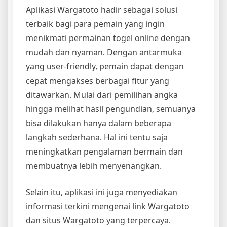
Aplikasi Wargatoto hadir sebagai solusi
terbaik bagi para pemain yang ingin
menikmati permainan togel online dengan
mudah dan nyaman. Dengan antarmuka
yang user-friendly, pemain dapat dengan
cepat mengakses berbagai fitur yang
ditawarkan. Mulai dari pemilihan angka
hingga melihat hasil pengundian, semuanya
bisa dilakukan hanya dalam beberapa
langkah sederhana. Hal ini tentu saja
meningkatkan pengalaman bermain dan
membuatnya lebih menyenangkan.
Selain itu, aplikasi ini juga menyediakan
informasi terkini mengenai link Wargatoto
dan situs Wargatoto yang terpercaya.