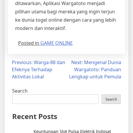
ditawarkan, Aplikasi Wargatoto menjadi
pilihan utama bagi mereka yang ingin terjun
ke dunia togel online dengan cara yang lebih
modern dan interaktif.
Posted in
GAME ONLINE
Post
Previous:
Warga-88 dan
Next:
Mengenal Dunia
Efeknya Terhadap
Wargatoto: Panduan
navigation
Aktivitas Lokal
Lengkap untuk Pemula
Search
Search
Recent Posts
Keuntungan Slot Pulsa Elektrik Indosat