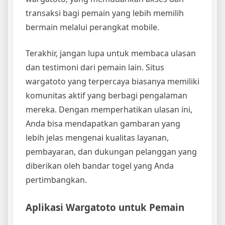
transaksi bagi pemain yang lebih memilih
bermain melalui perangkat mobile.
Terakhir, jangan lupa untuk membaca ulasan
dan testimoni dari pemain lain. Situs
wargatoto yang terpercaya biasanya memiliki
komunitas aktif yang berbagi pengalaman
mereka. Dengan memperhatikan ulasan ini,
Anda bisa mendapatkan gambaran yang
lebih jelas mengenai kualitas layanan,
pembayaran, dan dukungan pelanggan yang
diberikan oleh bandar togel yang Anda
pertimbangkan.
Aplikasi Wargatoto untuk Pemain