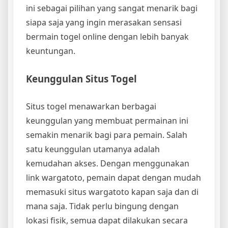
ini sebagai pilihan yang sangat menarik bagi
siapa saja yang ingin merasakan sensasi
bermain togel online dengan lebih banyak
keuntungan.
Keunggulan Situs Togel
Situs togel menawarkan berbagai
keunggulan yang membuat permainan ini
semakin menarik bagi para pemain. Salah
satu keunggulan utamanya adalah
kemudahan akses. Dengan menggunakan
link wargatoto, pemain dapat dengan mudah
memasuki situs wargatoto kapan saja dan di
mana saja. Tidak perlu bingung dengan
lokasi fisik, semua dapat dilakukan secara