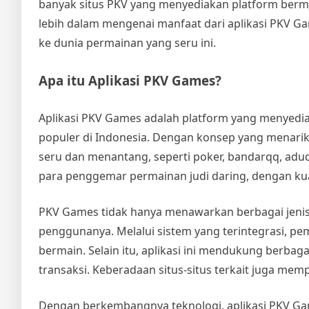
banyak situs PKV yang menyediakan platform berma
lebih dalam mengenai manfaat dari aplikasi PKV Ga
ke dunia permainan yang seru ini.
Apa itu Aplikasi PKV Games?
Aplikasi PKV Games adalah platform yang menyedia
populer di Indonesia. Dengan konsep yang menari
seru dan menantang, seperti poker, bandarqq, aduq
para penggemar permainan judi daring, dengan kual
PKV Games tidak hanya menawarkan berbagai jeni
penggunanya. Melalui sistem yang terintegrasi, p
bermain. Selain itu, aplikasi ini mendukung ber
transaksi. Keberadaan situs-situs terkait juga mem
Dengan berkembangnya teknologi, aplikasi PKV Ga