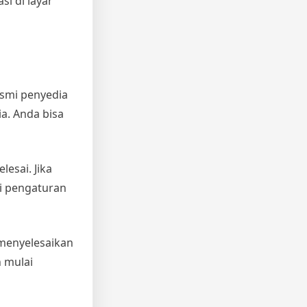
si di layar
esmi penyedia
ia. Anda bisa
esai. Jika
di pengaturan
k menyelesaikan
n mulai