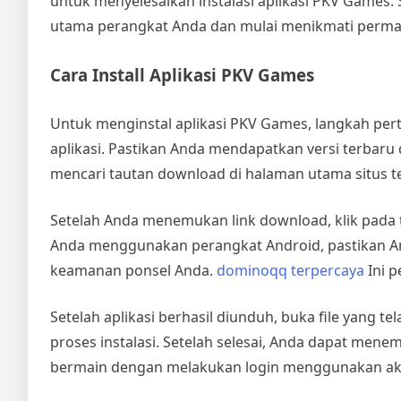
untuk menyelesaikan instalasi aplikasi PKV Games. S
utama perangkat Anda dan mulai menikmati permai
Cara Install Aplikasi PKV Games
Untuk menginstal aplikasi PKV Games, langkah per
aplikasi. Pastikan Anda mendapatkan versi terbaru 
mencari tautan download di halaman utama situs 
Setelah Anda menemukan link download, klik pada 
Anda menggunakan perangkat Android, pastikan And
keamanan ponsel Anda.
dominoqq terpercaya
Ini p
Setelah aplikasi berhasil diunduh, buka file yang t
proses instalasi. Setelah selesai, Anda dapat men
bermain dengan melakukan login menggunakan aku