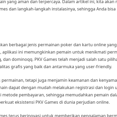
in yang aman dan terpercaya. Dalam artikel ini, kita aka
mes dan langkah-langkah instalasinya, sehingga Anda bisa 
kan berbagai jenis permainan poker dan kartu online yang
k, aplikasi ini memungkinkan pemain untuk menikmati per
, dan dominoqq. PKV Games telah menjadi salah satu pilih
itas grafis yang baik dan antarmuka yang user-friendly.
s permainan, tetapi juga menjamin keamanan dan kenyam
emain dapat dengan mudah melakukan registrasi dan login 
bagai metode pembayaran, sehingga memudahkan pemain da
perkuat eksistensi PKV Games di dunia perjudian online.
mes terus berinovasi untuk memberikan pengalaman berma