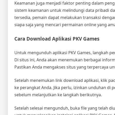
Keamanan juga menjadi faktor penting dalam pen
sistem keamanan untuk melindungi data pribadi 
tersedia, pemain dapat melakukan transaksi denga
siapa saja yang mencari permainan online yang a
Cara Download Aplikasi PKV Games
Untuk mengunduh aplikasi PKV Games, langkah per
Di situs ini, Anda akan menemukan berbagai infor
Pastikan Anda mengakses situs yang terpercaya un
Setelah menemukan link download aplikasi, klik pada
ke perangkat Anda. Jika perlu, izinkan unduhan di
sebelum melanjutkan ke langkah berikutnya.
Setelah selesai mengunduh, buka file yang telah diu