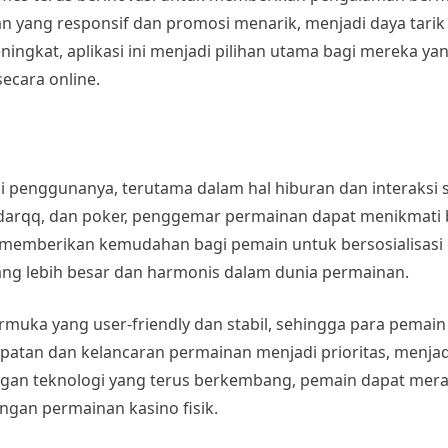
gan yang responsif dan promosi menarik, menjadi daya tarik 
ingkat, aplikasi ini menjadi pilihan utama bagi mereka ya
cara online.
enggunanya, terutama dalam hal hiburan dan interaksi s
ndarqq, dan poker, penggemar permainan dapat menikmati
 memberikan kemudahan bagi pemain untuk bersosialisasi
yang lebih besar dan harmonis dalam dunia permainan.
tarmuka yang user-friendly dan stabil, sehingga para pemai
atan dan kelancaran permainan menjadi prioritas, menja
an teknologi yang terus berkembang, pemain dapat mera
ngan permainan kasino fisik.