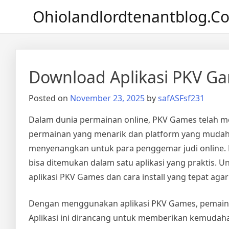
Skip
Ohiolandlordtenantblog.c
to
content
Download Aplikasi PKV Ga
Posted on
November 23, 2025
by
safASFsf231
Dalam dunia permainan online, PKV Games telah m
permainan yang menarik dan platform yang mudah
menyenangkan untuk para penggemar judi online. 
bisa ditemukan dalam satu aplikasi yang praktis. 
aplikasi PKV Games dan cara install yang tepat aga
Dengan menggunakan aplikasi PKV Games, pemain b
Aplikasi ini dirancang untuk memberikan kemudahan,