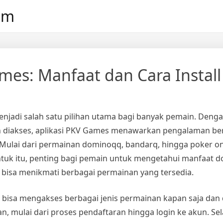
om
mes: Manfaat dan Cara Install
enjadi salah satu pilihan utama bagi banyak pemain. Den
 diakses, aplikasi PKV Games menawarkan pengalaman be
Mulai dari permainan dominoqq, bandarq, hingga poker on
Untuk itu, penting bagi pemain untuk mengetahui manfaat 
r bisa menikmati berbagai permainan yang tersedia.
isa mengakses berbagai jenis permainan kapan saja dan d
 mulai dari proses pendaftaran hingga login ke akun. Sela