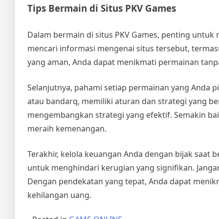
Tips Bermain di Situs PKV Games
Dalam bermain di situs PKV Games, penting untuk me
mencari informasi mengenai situs tersebut, termasu
yang aman, Anda dapat menikmati permainan tanpa 
Selanjutnya, pahami setiap permainan yang Anda pil
atau bandarq, memiliki aturan dan strategi yang 
mengembangkan strategi yang efektif. Semakin b
meraih kemenangan.
Terakhir, kelola keuangan Anda dengan bijak saat 
untuk menghindari kerugian yang signifikan. Janga
Dengan pendekatan yang tepat, Anda dapat menikm
kehilangan uang.