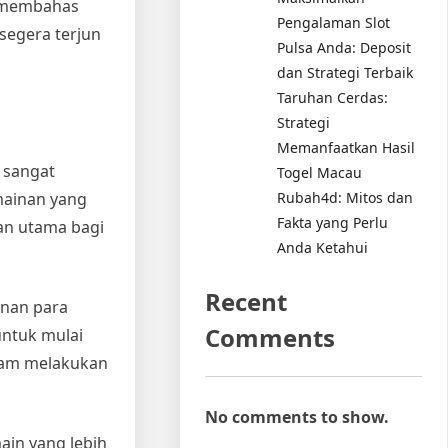
n membahas
Pengalaman Slot
segera terjun
Pulsa Anda: Deposit
dan Strategi Terbaik
Taruhan Cerdas:
Strategi
Memanfaatkan Hasil
 sangat
Togel Macau
Rubah4d: Mitos dan
mainan yang
Fakta yang Perlu
an utama bagi
Anda Ketahui
Recent
anan para
Comments
untuk mulai
lam melakukan
No comments to show.
in yang lebih