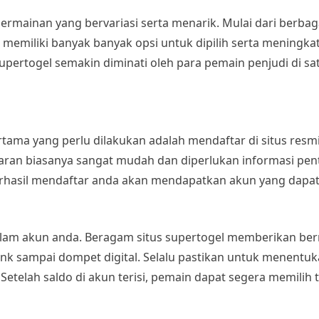
ermainan yang bervariasi serta menarik. Mulai dari berbaga
memiliki banyak banyak opsi untuk dipilih serta meningka
ertogel semakin diminati oleh para pemain penjudi di sat
tama yang perlu dilakukan adalah mendaftar di situs resm
ran biasanya sangat mudah dan diperlukan informasi pent
berhasil mendaftar anda akan mendapatkan akun yang dapa
dalam akun anda. Beragam situs supertogel memberikan b
nk sampai dompet digital. Selalu pastikan untuk menentu
Setelah saldo di akun terisi, pemain dapat segera memilih 