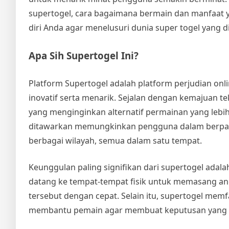
supertogel, cara bagaimana bermain dan manfaat ya
diri Anda agar menelusuri dunia super togel yang 
Apa Sih Supertogel Ini?
Platform Supertogel adalah platform perjudian o
inovatif serta menarik. Sejalan dengan kemajuan t
yang menginginkan alternatif permainan yang lebih 
ditawarkan memungkinkan pengguna dalam berpartis
berbagai wilayah, semua dalam satu tempat.
Keunggulan paling signifikan dari supertogel adal
datang ke tempat-tempat fisik untuk memasang ang
tersebut dengan cepat. Selain itu, supertogel memfa
membantu pemain agar membuat keputusan yang le