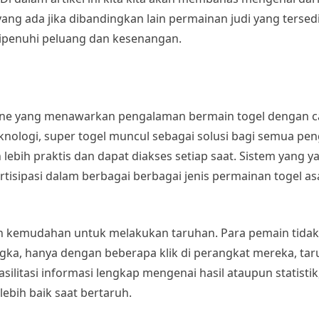
ng ada jika dibandingkan lain permainan judi yang tersed
dipenuhi peluang dan kesenangan.
nline yang menawarkan pengalaman bermain togel dengan c
eknologi, super togel muncul sebagai solusi bagi semua pe
lebih praktis dan dapat diakses setiap saat. Sistem yang y
ipasi dalam berbagai berbagai jenis permainan togel asa
ah kemudahan untuk melakukan taruhan. Para pemain tidak 
ka, hanya dengan beberapa klik di perangkat mereka, ta
silitasi informasi lengkap mengenai hasil ataupun statistik
bih baik saat bertaruh.