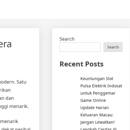
Search
era
Search
Recent Posts
Keuntungan Slot
modern. Satu
Pulsa Elektrik Indosat
rikan
untuk Penggemar
an dan
Game Online
nggi menarik.
Update Harian
Keluaran Macau:
 menarik
Jangan Lewatkan!
 dekat perihal
Langkah Cerdas di