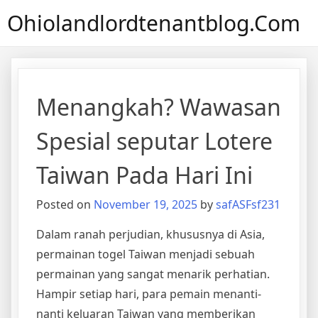
Skip
Ohiolandlordtenantblog.com
to
content
Menangkah? Wawasan
Spesial seputar Lotere
Taiwan Pada Hari Ini
Posted on
November 19, 2025
by
safASFsf231
Dalam ranah perjudian, khususnya di Asia,
permainan togel Taiwan menjadi sebuah
permainan yang sangat menarik perhatian.
Hampir setiap hari, para pemain menanti-
nanti keluaran Taiwan yang memberikan