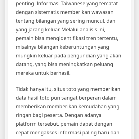
penting. Informasi Taiwanese yang tercatat
dengan sistematis memberikan wawasan
tentang bilangan yang sering muncul, dan
yang jarang keluar. Melalui analisis ini,
pemain bisa mengidentifikasi tren tertentu,
misalnya bilangan keberuntungan yang
mungkin keluar pada pengundian yang akan
datang, yang bisa meningkatkan peluang
mereka untuk berhasil.
Tidak hanya itu, situs toto yang memberikan
data hasil toto pun sangat berperan dalam
memberikan memberikan kemudahan yang
ringan bagi peserta. Dengan adanya
platform tersebut, pemain dapat dengan
cepat mengakses informasi paling baru dan