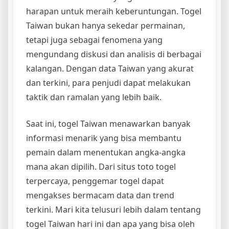
harapan untuk meraih keberuntungan. Togel
Taiwan bukan hanya sekedar permainan,
tetapi juga sebagai fenomena yang
mengundang diskusi dan analisis di berbagai
kalangan. Dengan data Taiwan yang akurat
dan terkini, para penjudi dapat melakukan
taktik dan ramalan yang lebih baik.
Saat ini, togel Taiwan menawarkan banyak
informasi menarik yang bisa membantu
pemain dalam menentukan angka-angka
mana akan dipilih. Dari situs toto togel
terpercaya, penggemar togel dapat
mengakses bermacam data dan trend
terkini. Mari kita telusuri lebih dalam tentang
togel Taiwan hari ini dan apa yang bisa oleh