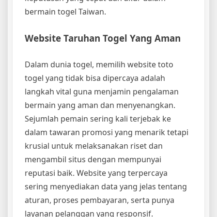
bermain togel Taiwan.
Website Taruhan Togel Yang Aman
Dalam dunia togel, memilih website toto
togel yang tidak bisa dipercaya adalah
langkah vital guna menjamin pengalaman
bermain yang aman dan menyenangkan.
Sejumlah pemain sering kali terjebak ke
dalam tawaran promosi yang menarik tetapi
krusial untuk melaksanakan riset dan
mengambil situs dengan mempunyai
reputasi baik. Website yang terpercaya
sering menyediakan data yang jelas tentang
aturan, proses pembayaran, serta punya
layanan pelanggan yang responsif.