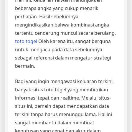
Hari ini, keluaran Taiwan menunjukkan
beberapa angka yang cukup menarik
perhatian. Hasil sebelumnya
mengindikasikan bahwa kombinasi angka
tertentu cenderung muncul secara berulang.
toto togel
Oleh karena itu, sangat berguna
untuk mengacu pada data sebelumnya
sebagai referensi dalam mengatur strategi
bermain.
Bagi yang ingin mengawasi keluaran terkini,
banyak situs toto togel yang memberikan
informasi tepat dan realtime. Melalui situs-
situs ini, pemain dapat mendapatkan data
terkini tanpa harus menunggu lama. Hal ini
sangat membantu dalam membuat
keputusan yang cepat dan akur dalam