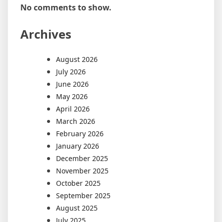
No comments to show.
Archives
August 2026
July 2026
June 2026
May 2026
April 2026
March 2026
February 2026
January 2026
December 2025
November 2025
October 2025
September 2025
August 2025
July 2025