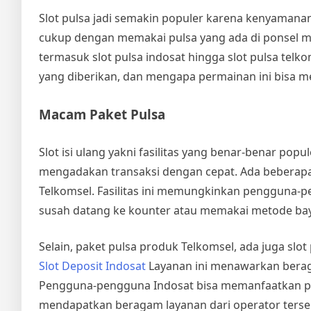
Slot pulsa jadi semakin populer karena kenyamanan
cukup dengan memakai pulsa yang ada di ponsel mer
termasuk slot pulsa indosat hingga slot pulsa telk
yang diberikan, dan mengapa permainan ini bisa m
Macam Paket Pulsa
Slot isi ulang yakni fasilitas yang benar-benar po
mengadakan transaksi dengan cepat. Ada beberapa jen
Telkomsel. Fasilitas ini memungkinkan pengguna-p
susah datang ke kounter atau memakai metode bay
Selain, paket pulsa produk Telkomsel, ada juga sl
Slot Deposit Indosat
Layanan ini menawarkan berag
Pengguna-pengguna Indosat bisa memanfaatkan pa
mendapatkan beragam layanan dari operator terse