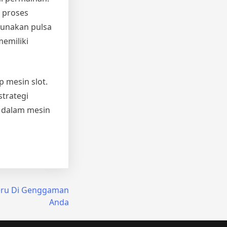
 proses
gunakan pulsa
memiliki
 mesin slot.
strategi
n dalam mesin
Seru Di Genggaman
Anda