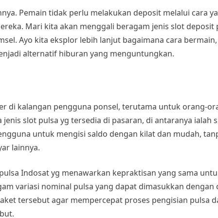
nya. Pemain tidak perlu melakukan deposit melalui cara ya
eka. Mari kita akan menggali beragam jenis slot deposit 
omsel. Ayo kita eksplor lebih lanjut bagaimana cara bermai
enjadi alternatif hiburan yang menguntungkan.
puler di kalangan pengguna ponsel, terutama untuk orang-or
is slot pulsa yg tersedia di pasaran, di antaranya ialah s
engguna untuk mengisi saldo dengan kilat dan mudah, tan
ar lainnya.
ot pulsa Indosat yg menawarkan kepraktisan yang sama unt
am variasi nominal pulsa yang dapat dimasukkan dengan 
ket tersebut agar mempercepat proses pengisian pulsa d
but.