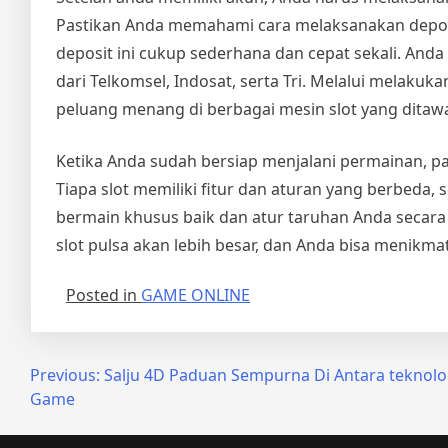
Pastikan Anda memahami cara melaksanakan deposi
deposit ini cukup sederhana dan cepat sekali. A
dari Telkomsel, Indosat, serta Tri. Melalui melaku
peluang menang di berbagai mesin slot yang ditaw
Ketika Anda sudah bersiap menjalani permainan, p
Tiapa slot memiliki fitur dan aturan yang berbeda,
bermain khusus baik dan atur taruhan Anda secara
slot pulsa akan lebih besar, dan Anda bisa menikm
Posted in
GAME ONLINE
Post
Previous:
Salju 4D Paduan Sempurna Di Antara teknolo
Game
navigation