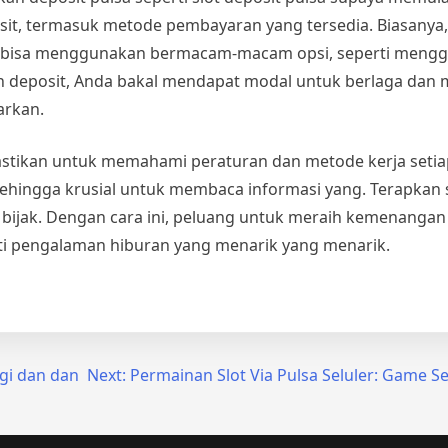
t, termasuk metode pembayaran yang tersedia. Biasanya,
nda bisa menggunakan bermacam-macam opsi, seperti meng
kan deposit, Anda bakal mendapat modal untuk berlaga dan 
arkan.
astikan untuk memahami peraturan dan metode kerja setiap
 sehingga krusial untuk membaca informasi yang. Terapkan 
 bijak. Dengan cara ini, peluang untuk meraih kemenanga
ati pengalaman hiburan yang menarik yang menarik.
gi dan dan
Next:
Permainan Slot Via Pulsa Seluler: Game 