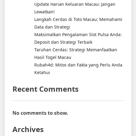
Update Harian Keluaran Macau: Jangan
Lewatkan!
Langkah Cerdas di Toto Macau: Memahami
Data dan Strategi
Maksimalkan Pengalaman Slot Pulsa Anda:
Deposit dan Strategi Terbaik
Taruhan Cerdas: Strategi Memanfaatkan
Hasil Togel Macau
Rubah4d: Mitos dan Fakta yang Perlu Anda
Ketahui
Recent Comments
No comments to show.
Archives