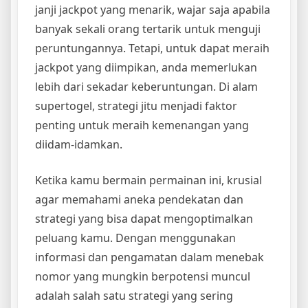
janji jackpot yang menarik, wajar saja apabila
banyak sekali orang tertarik untuk menguji
peruntungannya. Tetapi, untuk dapat meraih
jackpot yang diimpikan, anda memerlukan
lebih dari sekadar keberuntungan. Di alam
supertogel, strategi jitu menjadi faktor
penting untuk meraih kemenangan yang
diidam-idamkan.
Ketika kamu bermain permainan ini, krusial
agar memahami aneka pendekatan dan
strategi yang bisa dapat mengoptimalkan
peluang kamu. Dengan menggunakan
informasi dan pengamatan dalam menebak
nomor yang mungkin berpotensi muncul
adalah salah satu strategi yang sering