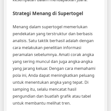
Strategi Menang di Supertogel
Menang dalam supertogel memerlukan
pendekatan yang terstruktur dan berbasis
analisis. Satu taktik berhasil adalah dengan
cara melakukan penelitian informasi
peramalan sebelumnya. Amati corak angka
yang sering muncul dan juga angka-angka
yang jarang keluar. Dengan cara memahami
pola ini, Anda dapat meningkatkan peluang
untuk menentukan angka yang tepat. Di
samping itu, selalu mencatat hasil
pengundian dan buatlah grafik atau tabel
untuk membantu melihat tren.