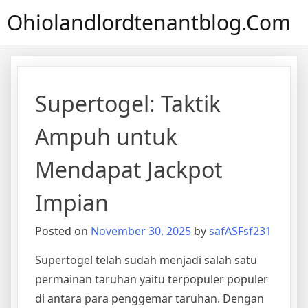
Skip
Ohiolandlordtenantblog.com
to
content
Supertogel: Taktik
Ampuh untuk
Mendapat Jackpot
Impian
Posted on
November 30, 2025
by
safASFsf231
Supertogel telah sudah menjadi salah satu
permainan taruhan yaitu terpopuler populer
di antara para penggemar taruhan. Dengan