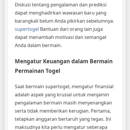
Diskusi tentang pengalaman dan prediksi
dapat menghadirkan wawasan baru yang
barangkali belum Anda pikirkan sebelumnya.
supertogel
Bantuan dari orang lain juga
dapat menambah motivasi dan semangat
Anda dalam bermain.
Mengatur Keuangan dalam Bermain
Permainan Togel
Saat bermain supertogel, mengatur finansial
adalah aspek yang krusial untuk menjamin
pengalaman bermain masih menyenangkan
serta tidak memberikan kerugian. Pertama,
tetapkan anggaran bertaruh yang tegas. Ini
maksudnya kita perlu mengatur seberapa