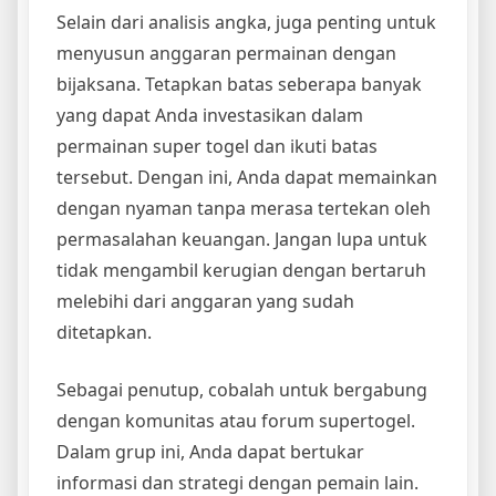
Selain dari analisis angka, juga penting untuk
menyusun anggaran permainan dengan
bijaksana. Tetapkan batas seberapa banyak
yang dapat Anda investasikan dalam
permainan super togel dan ikuti batas
tersebut. Dengan ini, Anda dapat memainkan
dengan nyaman tanpa merasa tertekan oleh
permasalahan keuangan. Jangan lupa untuk
tidak mengambil kerugian dengan bertaruh
melebihi dari anggaran yang sudah
ditetapkan.
Sebagai penutup, cobalah untuk bergabung
dengan komunitas atau forum supertogel.
Dalam grup ini, Anda dapat bertukar
informasi dan strategi dengan pemain lain.