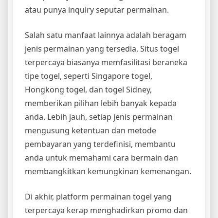
atau punya inquiry seputar permainan.
Salah satu manfaat lainnya adalah beragam
jenis permainan yang tersedia. Situs togel
terpercaya biasanya memfasilitasi beraneka
tipe togel, seperti Singapore togel,
Hongkong togel, dan togel Sidney,
memberikan pilihan lebih banyak kepada
anda. Lebih jauh, setiap jenis permainan
mengusung ketentuan dan metode
pembayaran yang terdefinisi, membantu
anda untuk memahami cara bermain dan
membangkitkan kemungkinan kemenangan.
Di akhir, platform permainan togel yang
terpercaya kerap menghadirkan promo dan