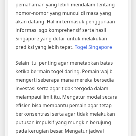
pemahaman yang lebih mendalam tentang
nomor-nomor yang muncul di masa yang
akan datang. Hal ini termasuk penggunaan
informasi sgp komprehensif serta hasil
Singapore yang detail untuk melakukan
prediksi yang lebih tepat.
Togel Singapore
Selain itu, penting agar menetapkan batas
ketika bermain togel daring. Pemain wajib
mengerti seberapa mana mereka bersedia
investasi serta agar tidak tergoda dalam
melampaui limit itu. Mengatur modal secara
efisien bisa membantu pemain agar tetap
berkonsentrasi serta agar tidak melakukan
putusan impulsif yang mungkin berujung
pada kerugian besar. Mengatur jadwal