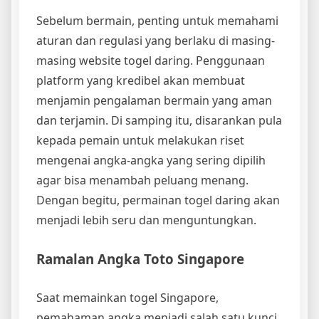
Sebelum bermain, penting untuk memahami
aturan dan regulasi yang berlaku di masing-
masing website togel daring. Penggunaan
platform yang kredibel akan membuat
menjamin pengalaman bermain yang aman
dan terjamin. Di samping itu, disarankan pula
kepada pemain untuk melakukan riset
mengenai angka-angka yang sering dipilih
agar bisa menambah peluang menang.
Dengan begitu, permainan togel daring akan
menjadi lebih seru dan menguntungkan.
Ramalan Angka Toto Singapore
Saat memainkan togel Singapore,
pemahaman angka menjadi salah satu kunci