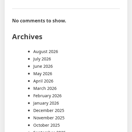
No comments to show.
Archives
August 2026
July 2026
June 2026
May 2026
April 2026
March 2026
February 2026
January 2026
December 2025
November 2025
October 2025