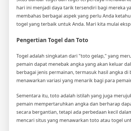
hari ini menjadi daya tarik tersendiri bagi mereka 
membahas berbagai aspek yang perlu Anda ketahui 
togel yang terbaik untuk Anda. Mari kita mulai eksp
Pengertian Togel dan Toto
Togel adalah singkatan dari "toto gelap," yang me
pemain dapat menebak angka yang akan keluar dala
berbagai jenis permainan, termasuk hasil angka di
menawarkan variasi yang menarik bagi para pemai
Sementara itu, toto adalah istilah yang juga meruj
pemain mempertaruhkan angka dan berharap dapat 
secara bergantian, tetapi ada perbedaan kecil dal
mencari situs yang menawarkan toto atau togel u