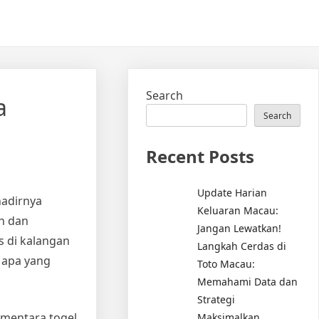
Search
a
Search
Recent Posts
Update Harian
hadirnya
Keluaran Macau:
an dan
Jangan Lewatkan!
s di kalangan
Langkah Cerdas di
 apa yang
Toto Macau:
Memahami Data dan
Strategi
mentara togel
Maksimalkan