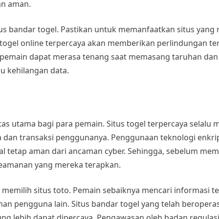
an aman.
us bandar togel. Pastikan untuk memanfaatkan situs yang 
s togel online terpercaya akan memberikan perlindungan t
, pemain dapat merasa tenang saat memasang taruhan dan
u kehilangan data.
tas utama bagi para pemain. Situs togel terpercaya selalu
 dan transaksi penggunanya. Penggunaan teknologi enkri
al tetap aman dari ancaman cyber. Sehingga, sebelum memil
keamanan yang mereka terapkan.
emilih situs toto. Pemain sebaiknya mencari informasi t
man pengguna lain. Situs bandar togel yang telah beropera
ung lebih dapat dipercaya. Pengawasan oleh badan regulasi