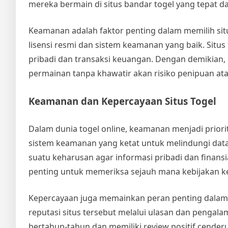
mereka bermain di situs bandar togel yang tepat d
Keamanan adalah faktor penting dalam memilih sit
lisensi resmi dan sistem keamanan yang baik. Situ
pribadi dan transaksi keuangan. Dengan demikian
permainan tanpa khawatir akan risiko penipuan ata
Keamanan dan Kepercayaan Situs Togel
Dalam dunia togel online, keamanan menjadi priori
sistem keamanan yang ketat untuk melindungi data
suatu keharusan agar informasi pribadi dan finansi
penting untuk memeriksa sejauh mana kebijakan 
Kepercayaan juga memainkan peran penting dalam m
reputasi situs tersebut melalui ulasan dan pengala
bertahun-tahun dan memiliki review positif cender