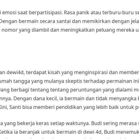
 emosi saat berpartisipasi. Rasa panik atau terburu-buru s
engan bermain secara santai dan memikirkan dengan jela
g nomor yang diambil dan meningkatkan peluang mereka 
n dewi4d, terdapat kisah yang menginspirasi dan member
 rumah tangga yang mulanya skeptis terhadap permainan ini.
ang berbagi tentang tentang peruntungan yang dialami me
a. Dengan dana kecil, ia bermain dan tidak menyangka 
, Santi bisa memberi pendidikan yang lebih baik untuk pu
ta yang bekerja keras setiap waktunya. Budi sering merasa
. Ketika ia beranjak untuk bermain di dewi 4d, Budi mene