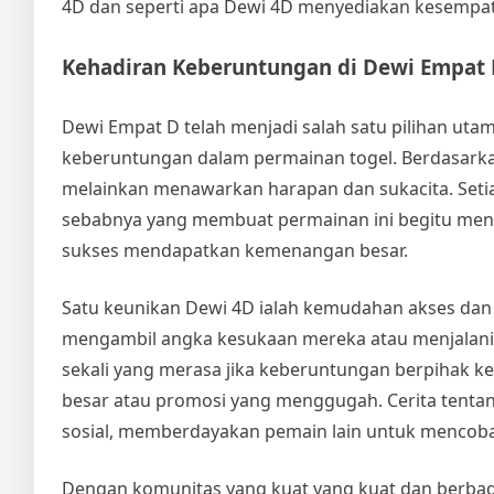
4D dan seperti apa Dewi 4D menyediakan kesempat
Kehadiran Keberuntungan di Dewi Empat
Dewi Empat D telah menjadi salah satu pilihan ut
keberuntungan dalam permainan togel. Berdasark
melainkan menawarkan harapan dan sukacita. Seti
sebabnya yang membuat permainan ini begitu meng
sukses mendapatkan kemenangan besar.
Satu keunikan Dewi 4D ialah kemudahan akses dan
mengambil angka kesukaan mereka atau menjalan
sekali yang merasa jika keberuntungan berpihak k
besar atau promosi yang menggugah. Cerita tent
sosial, memberdayakan pemain lain untuk mencob
Dengan komunitas yang kuat yang kuat dan berbag