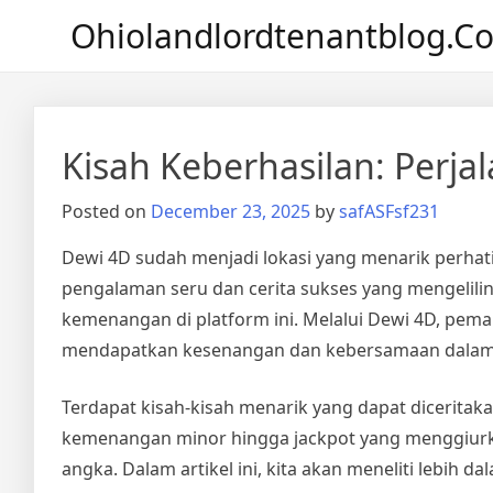
Skip
Ohiolandlordtenantblog.c
to
content
Kisah Keberhasilan: Perj
Posted on
December 23, 2025
by
safASFsf231
Dewi 4D sudah menjadi lokasi yang menarik perha
pengalaman seru dan cerita sukses yang mengelil
kemenangan di platform ini. Melalui Dewi 4D, pem
mendapatkan kesenangan dan kebersamaan dalam k
Terdapat kisah-kisah menarik yang dapat diceritak
kemenangan minor hingga jackpot yang menggiurkan
angka. Dalam artikel ini, kita akan meneliti lebih