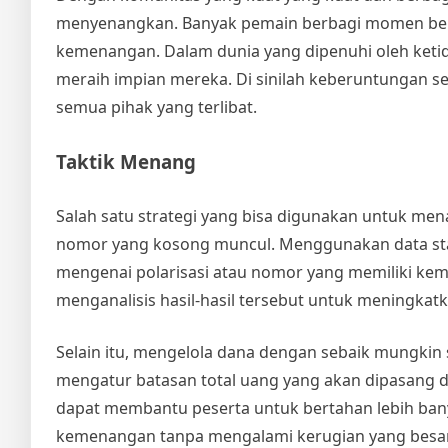
menyenangkan. Banyak pemain berbagi momen berun
kemenangan. Dalam dunia yang dipenuhi oleh keti
meraih impian mereka. Di sinilah keberuntungan s
semua pihak yang terlibat.
Taktik Menang
Salah satu strategi yang bisa digunakan untuk me
nomor yang kosong muncul. Menggunakan data sta
mengenai polarisasi atau nomor yang memiliki kem
menganalisis hasil-hasil tersebut untuk meningkat
Selain itu, mengelola dana dengan sebaik mungkin 
mengatur batasan total uang yang akan dipasang 
dapat membantu peserta untuk bertahan lebih ba
kemenangan tanpa mengalami kerugian yang besar