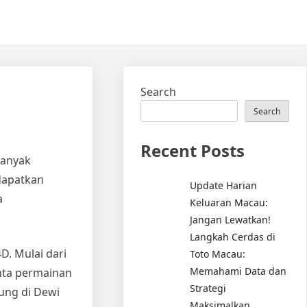
Search
Search
Recent Posts
banyak
dapatkan
Update Harian
a
Keluaran Macau:
Jangan Lewatkan!
Langkah Cerdas di
D. Mulai dari
Toto Macau:
Memahami Data dan
nta permainan
Strategi
tung di Dewi
Maksimalkan