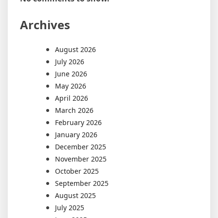
Archives
August 2026
July 2026
June 2026
May 2026
April 2026
March 2026
February 2026
January 2026
December 2025
November 2025
October 2025
September 2025
August 2025
July 2025