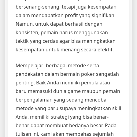
bersenang-senang, tetapi juga kesempatan
dalam mendapatkan profit yang signifikan.
Namun, untuk dapat berhasil dengan
konsisten, pemain harus menggunakan
taktik yang cerdas agar bisa meningkatkan
kesempatan untuk menang secara efektif.
Mempelajari berbagai metode serta
pendekatan dalam bermain poker sangatlah
penting. Baik Anda memiliki pemula atau
baru memasuki dunia game maupun pemain
berpengalaman yang sedang mencoba
metode yang baru supaya meningkatkan skill
Anda, memiliki strategi yang bisa benar-
benar dapat membuat bedanya besar. Pada
tulisan ini, kami akan membahas sejumlah