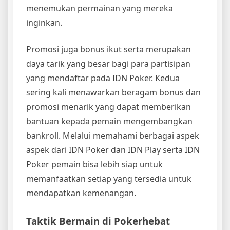
menemukan permainan yang mereka
inginkan.
Promosi juga bonus ikut serta merupakan
daya tarik yang besar bagi para partisipan
yang mendaftar pada IDN Poker. Kedua
sering kali menawarkan beragam bonus dan
promosi menarik yang dapat memberikan
bantuan kepada pemain mengembangkan
bankroll. Melalui memahami berbagai aspek
aspek dari IDN Poker dan IDN Play serta IDN
Poker pemain bisa lebih siap untuk
memanfaatkan setiap yang tersedia untuk
mendapatkan kemenangan.
Taktik Bermain di Pokerhebat