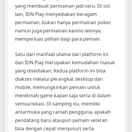
yang membuat permainan jadi seru. Di sisi
lain, IDN Play menyediakan beragam
permainan, bukan hanya permainan poker,
namun juga permainan kasino lainnya,
memperluas pilihan bagi para pemain.
Satu dari manfaat utama dari platform ini
dan IDN Play merupakan kemudahan masuk
yang disediakan, Kedua platform ini bisa
diakses melalui perangkat desktop dan
mobile, memungkinkan pemain untuk
menikmati game kapan saja serta di dalam
semua lokasi. Di samping itu, memiliki
antarmuka yang ramah pengguna, apakah
pendatang baru ataupun pemain veteran
bisa dengan cepat menyusuri serta