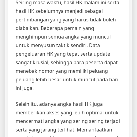
Seiring masa waktu, hasil HK malam ini serta
hasil HK sebelumnya menjadi sebagai
pertimbangan yang yang harus tidak boleh
diabaikan. Beberapa pemain yang
menghimpun semua angka yang muncul
untuk menyusun taktik sendiri. Data
pengeluaran HK yang tepat serta update
sangat krusial, sehingga para peserta dapat
menebak nomor yang memiliki peluang
peluang lebih besar untuk muncul pada hari
ini juga.
Selain itu, adanya angka hasil HK juga
memberikan akses yang lebih optimal untuk
mencermati angka yang sering sering terjadi
serta yang jarang terlihat. Memanfaatkan