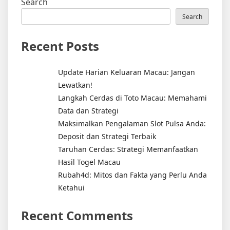
Search
Search
Recent Posts
Update Harian Keluaran Macau: Jangan
Lewatkan!
Langkah Cerdas di Toto Macau: Memahami
Data dan Strategi
Maksimalkan Pengalaman Slot Pulsa Anda:
Deposit dan Strategi Terbaik
Taruhan Cerdas: Strategi Memanfaatkan
Hasil Togel Macau
Rubah4d: Mitos dan Fakta yang Perlu Anda
Ketahui
Recent Comments