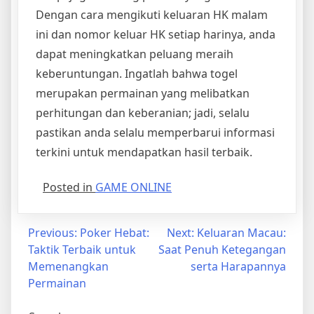
Dengan cara mengikuti keluaran HK malam
ini dan nomor keluar HK setiap harinya, anda
dapat meningkatkan peluang meraih
keberuntungan. Ingatlah bahwa togel
merupakan permainan yang melibatkan
perhitungan dan keberanian; jadi, selalu
pastikan anda selalu memperbarui informasi
terkini untuk mendapatkan hasil terbaik.
Posted in
GAME ONLINE
Post
Previous:
Poker Hebat:
Next:
Keluaran Macau:
Taktik Terbaik untuk
Saat Penuh Ketegangan
navigation
Memenangkan
serta Harapannya
Permainan