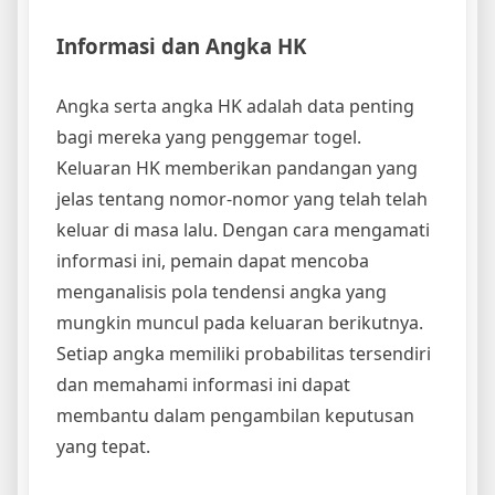
Informasi dan Angka HK
Angka serta angka HK adalah data penting
bagi mereka yang penggemar togel.
Keluaran HK memberikan pandangan yang
jelas tentang nomor-nomor yang telah telah
keluar di masa lalu. Dengan cara mengamati
informasi ini, pemain dapat mencoba
menganalisis pola tendensi angka yang
mungkin muncul pada keluaran berikutnya.
Setiap angka memiliki probabilitas tersendiri
dan memahami informasi ini dapat
membantu dalam pengambilan keputusan
yang tepat.