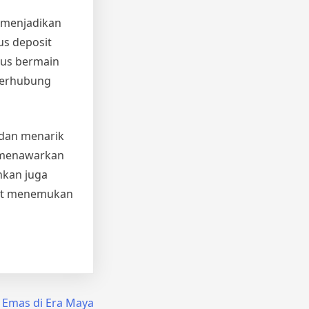
 menjadikan
us deposit
rus bermain
terhubung
 dan menarik
m menawarkan
nkan juga
pat menemukan
 Emas di Era Maya