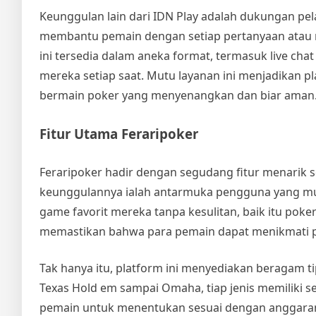
Keunggulan lain dari IDN Play adalah dukungan pe
membantu pemain dengan setiap pertanyaan atau 
ini tersedia dalam aneka format, termasuk live c
mereka setiap saat. Mutu layanan ini menjadikan pl
bermain poker yang menyenangkan dan biar aman
Fitur Utama Feraripoker
Feraripoker hadir dengan segudang fitur menarik 
keunggulannya ialah antarmuka pengguna yang mu
game favorit mereka tanpa kesulitan, baik itu poker
memastikan bahwa para pemain dapat menikmati perm
Tak hanya itu, platform ini menyediakan beragam t
Texas Hold em sampai Omaha, tiap jenis memiliki 
pemain untuk menentukan sesuai dengan anggaran 