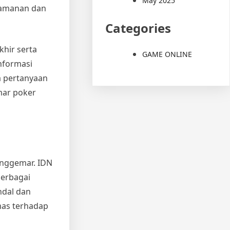
May 2025
nyamanan dan
Categories
hir serta
GAME ONLINE
nformasi
a pertanyaan
mar poker
enggemar. IDN
berbagai
ndal dan
mas terhadap