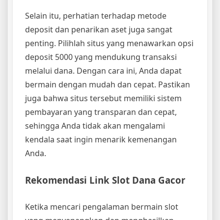
Selain itu, perhatian terhadap metode
deposit dan penarikan aset juga sangat
penting. Pilihlah situs yang menawarkan opsi
deposit 5000 yang mendukung transaksi
melalui dana. Dengan cara ini, Anda dapat
bermain dengan mudah dan cepat. Pastikan
juga bahwa situs tersebut memiliki sistem
pembayaran yang transparan dan cepat,
sehingga Anda tidak akan mengalami
kendala saat ingin menarik kemenangan
Anda.
Rekomendasi Link Slot Dana Gacor
Ketika mencari pengalaman bermain slot