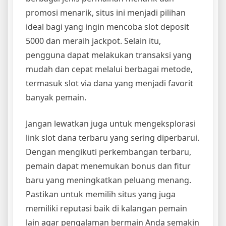
promosi menarik, situs ini menjadi pilihan
ideal bagi yang ingin mencoba slot deposit
5000 dan meraih jackpot. Selain itu,
pengguna dapat melakukan transaksi yang
mudah dan cepat melalui berbagai metode,
termasuk slot via dana yang menjadi favorit
banyak pemain.
Jangan lewatkan juga untuk mengeksplorasi
link slot dana terbaru yang sering diperbarui.
Dengan mengikuti perkembangan terbaru,
pemain dapat menemukan bonus dan fitur
baru yang meningkatkan peluang menang.
Pastikan untuk memilih situs yang juga
memiliki reputasi baik di kalangan pemain
lain agar pengalaman bermain Anda semakin