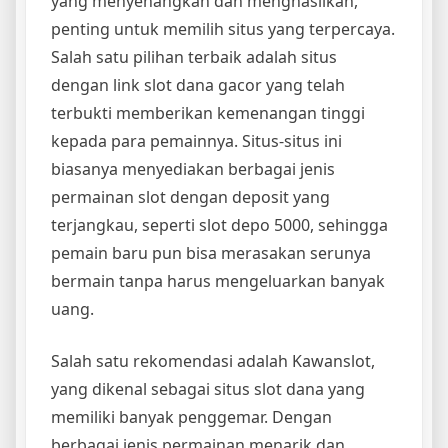
yang menyenangkan dan menghasilkan,
penting untuk memilih situs yang terpercaya.
Salah satu pilihan terbaik adalah situs
dengan link slot dana gacor yang telah
terbukti memberikan kemenangan tinggi
kepada para pemainnya. Situs-situs ini
biasanya menyediakan berbagai jenis
permainan slot dengan deposit yang
terjangkau, seperti slot depo 5000, sehingga
pemain baru pun bisa merasakan serunya
bermain tanpa harus mengeluarkan banyak
uang.
Salah satu rekomendasi adalah Kawanslot,
yang dikenal sebagai situs slot dana yang
memiliki banyak penggemar. Dengan
berbagai jenis permainan menarik dan