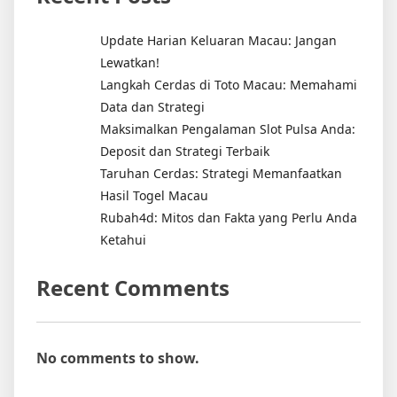
Update Harian Keluaran Macau: Jangan
Lewatkan!
Langkah Cerdas di Toto Macau: Memahami
Data dan Strategi
Maksimalkan Pengalaman Slot Pulsa Anda:
Deposit dan Strategi Terbaik
Taruhan Cerdas: Strategi Memanfaatkan
Hasil Togel Macau
Rubah4d: Mitos dan Fakta yang Perlu Anda
Ketahui
Recent Comments
No comments to show.