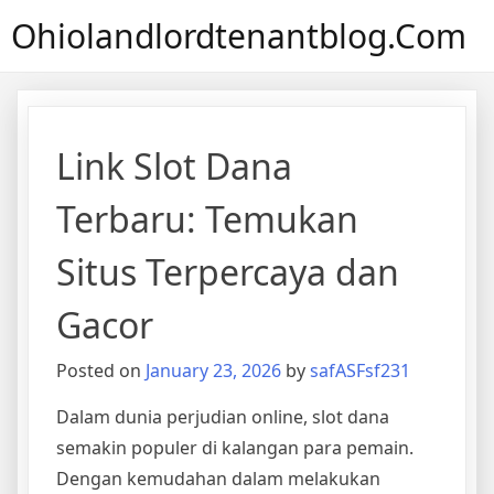
Skip
Ohiolandlordtenantblog.com
to
content
Link Slot Dana
Terbaru: Temukan
Situs Terpercaya dan
Gacor
Posted on
January 23, 2026
by
safASFsf231
Dalam dunia perjudian online, slot dana
semakin populer di kalangan para pemain.
Dengan kemudahan dalam melakukan