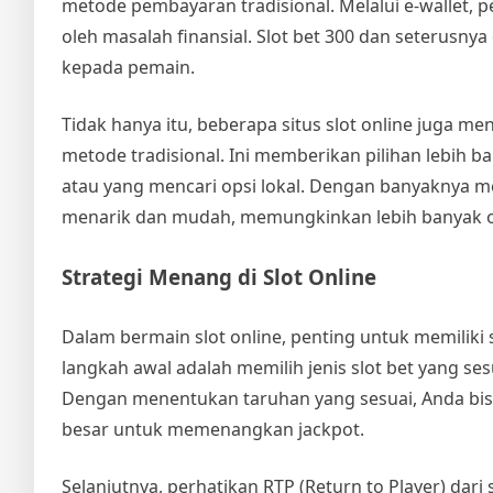
metode pembayaran tradisional. Melalui e-wallet, 
oleh masalah finansial. Slot bet 300 dan seterusny
kepada pemain.
Tidak hanya itu, beberapa situs slot online juga m
metode tradisional. Ini memberikan pilihan lebih 
atau yang mencari opsi lokal. Dengan banyaknya me
menarik dan mudah, memungkinkan lebih banyak or
Strategi Menang di Slot Online
Dalam bermain slot online, penting untuk memiliki
langkah awal adalah memilih jenis slot bet yang sesu
Dengan menentukan taruhan yang sesuai, Anda bisa
besar untuk memenangkan jackpot.
Selanjutnya, perhatikan RTP (Return to Player) dari