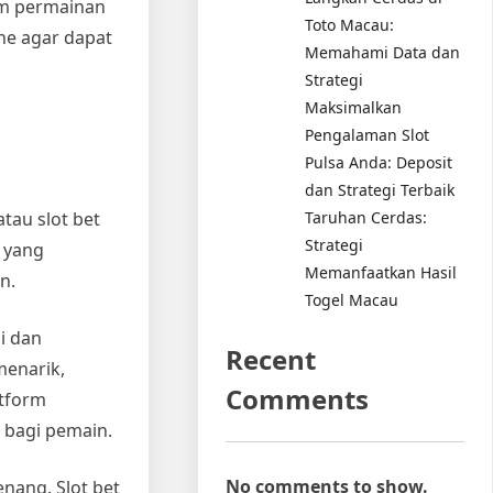
lam permainan
Toto Macau:
ne agar dapat
Memahami Data dan
Strategi
Maksimalkan
Pengalaman Slot
Pulsa Anda: Deposit
dan Strategi Terbaik
Taruhan Cerdas:
tau slot bet
Strategi
 yang
Memanfaatkan Hasil
n.
Togel Macau
i dan
Recent
menarik,
Comments
atform
 bagi pemain.
No comments to show.
nang. Slot bet