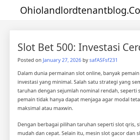
Skip
Ohiolandlordtenantblog.c
to
content
Slot Bet 500: Investasi C
Posted on
January 27, 2026
by
safASFsf231
Dalam dunia permainan slot online, banyak pema
investasi yang minimal. Salah satu strategi yang s
taruhan dengan sejumlah nominal rendah, seperti sl
pemain tidak hanya dapat menjaga agar modal tet
maksimal atau maxwin.
Dengan berbagai pilihan taruhan seperti slot qris, 
mudah dan cepat. Selain itu, mesin slot gacor da