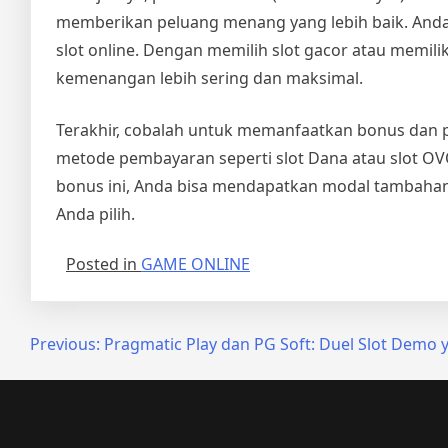
memberikan peluang menang yang lebih baik. Anda d
slot online. Dengan memilih slot gacor atau memi
kemenangan lebih sering dan maksimal.
Terakhir, cobalah untuk memanfaatkan bonus dan p
metode pembayaran seperti slot Dana atau slot 
bonus ini, Anda bisa mendapatkan modal tambahan
Anda pilih.
Posted in
GAME ONLINE
Post
Previous:
Pragmatic Play dan PG Soft: Duel Slot Demo 
navigation