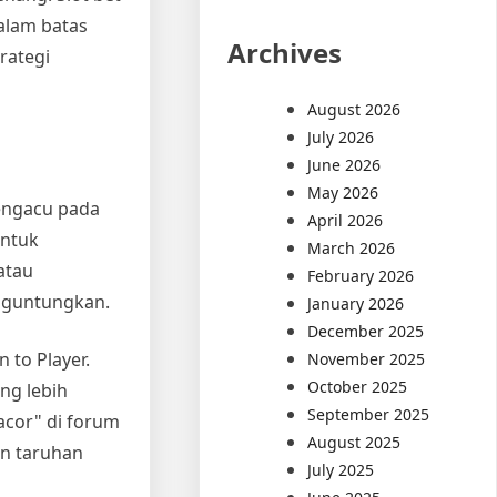
dalam batas
Archives
rategi
August 2026
July 2026
June 2026
May 2026
mengacu pada
April 2026
untuk
March 2026
atau
February 2026
nguntungkan.
January 2026
December 2025
 to Player.
November 2025
October 2025
ng lebih
September 2025
acor" di forum
August 2025
an taruhan
July 2025