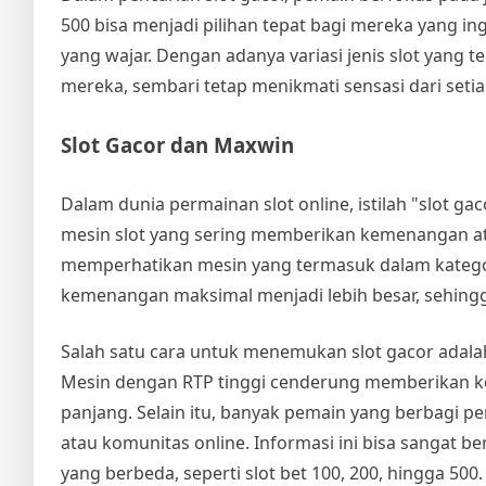
500 bisa menjadi pilihan tepat bagi mereka yang ing
yang wajar. Dengan adanya variasi jenis slot yang 
mereka, sembari tetap menikmati sensasi dari seti
Slot Gacor dan Maxwin
Dalam dunia permainan slot online, istilah "slot ga
mesin slot yang sering memberikan kemenangan ata
memperhatikan mesin yang termasuk dalam kategori
kemenangan maksimal menjadi lebih besar, sehin
Salah satu cara untuk menemukan slot gacor adala
Mesin dengan RTP tinggi cenderung memberikan ke
panjang. Selain itu, banyak pemain yang berbagi p
atau komunitas online. Informasi ini bisa sangat
yang berbeda, seperti slot bet 100, 200, hingga 500.