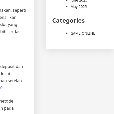
June 2025
May 2025
akan, seperti
enarikan
Categories
slot yang
bih cerdas
GAME ONLINE
deposit dan
e ini
nan setelah
00
 metode
an pada