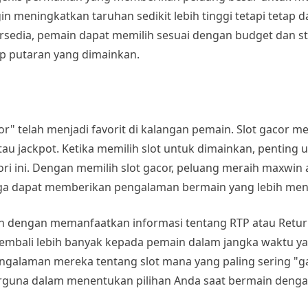
in meningkatkan taruhan sedikit lebih tinggi tetapi tetap 
tersedia, pemain dapat memilih sesuai dengan budget dan st
ap putaran yang dimainkan.
cor" telah menjadi favorit di kalangan pemain. Slot gacor 
u jackpot. Ketika memilih slot untuk dimainkan, penting 
 ini. Dengan memilih slot gacor, peluang meraih maxwin 
gga dapat memberikan pengalaman bermain yang lebih me
h dengan memanfaatkan informasi tentang RTP atau Return
mbali lebih banyak kepada pemain dalam jangka waktu ya
engalaman mereka tentang slot mana yang paling sering "g
 berguna dalam menentukan pilihan Anda saat bermain deng