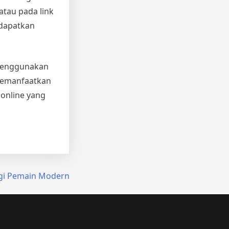
atau pada link
ndapatkan
 menggunakan
memanfaatkan
online yang
gi Pemain Modern