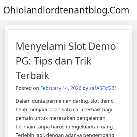
Skip
Ohiolandlordtenantblog.com
to
content
Menyelami Slot Demo
PG: Tips dan Trik
Terbaik
Posted on
February 14, 2026
by
safASFsf231
Dalam dunia permainan daring, slot demo
telah menjadi salah satu cara terbaik bagi
pemain untuk merasakan pengalaman
bermain tanpa harus mengeluarkan uang.
Terlebih lagi, dengan adanya pengembang