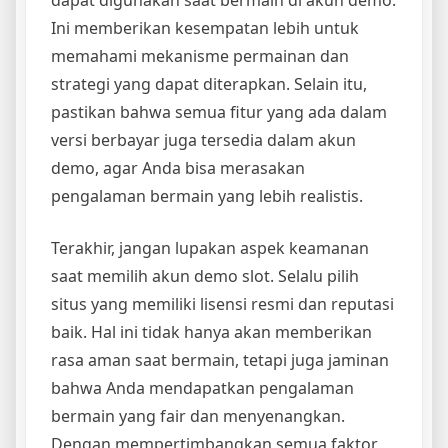
dapat digunakan saat bermain di akun demo.
Ini memberikan kesempatan lebih untuk
memahami mekanisme permainan dan
strategi yang dapat diterapkan. Selain itu,
pastikan bahwa semua fitur yang ada dalam
versi berbayar juga tersedia dalam akun
demo, agar Anda bisa merasakan
pengalaman bermain yang lebih realistis.
Terakhir, jangan lupakan aspek keamanan
saat memilih akun demo slot. Selalu pilih
situs yang memiliki lisensi resmi dan reputasi
baik. Hal ini tidak hanya akan memberikan
rasa aman saat bermain, tetapi juga jaminan
bahwa Anda mendapatkan pengalaman
bermain yang fair dan menyenangkan.
Dengan mempertimbangkan semua faktor