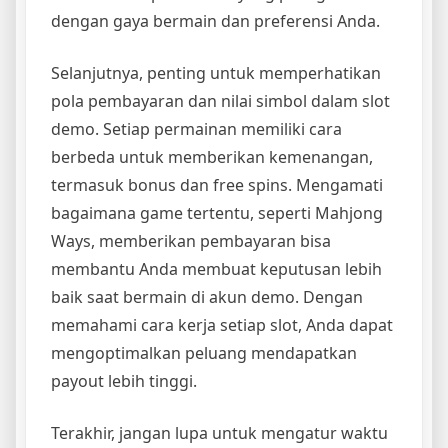
dengan gaya bermain dan preferensi Anda.
Selanjutnya, penting untuk memperhatikan
pola pembayaran dan nilai simbol dalam slot
demo. Setiap permainan memiliki cara
berbeda untuk memberikan kemenangan,
termasuk bonus dan free spins. Mengamati
bagaimana game tertentu, seperti Mahjong
Ways, memberikan pembayaran bisa
membantu Anda membuat keputusan lebih
baik saat bermain di akun demo. Dengan
memahami cara kerja setiap slot, Anda dapat
mengoptimalkan peluang mendapatkan
payout lebih tinggi.
Terakhir, jangan lupa untuk mengatur waktu