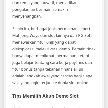
dan tema yang inovatif, menjadikan
pengalaman bermain semakin
menyenangkan.
Selain itu, berbagai jenis permainan seperti
Mahjong Ways dan slot lainnya dari PG Soft
menawarkan fitur unik yang dapat
dieksplorasi melalui versi demo. Pemain tidak
hanya dapat menikmati permainan, tetapi
juga belajar tentang cara kerja paylines dan
fitur bonus tanpa tekanan finansial. Ini
adalah langkah awal yang cerdas bagi siapa
saja yang ingin terjun ke dunia slot online.
Tips Memilih Akun Demo Slot