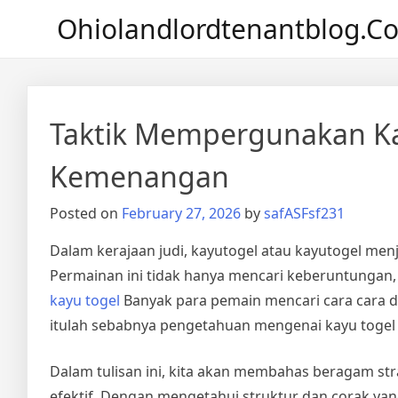
Skip
Ohiolandlordtenantblog.c
to
content
Taktik Mempergunakan K
Kemenangan
Posted on
February 27, 2026
by
safASFsf231
Dalam kerajaan judi, kayutogel atau kayutogel menj
Permainan ini tidak hanya mencari keberuntungan,
kayu togel
Banyak para pemain mencari cara cara
itulah sebabnya pengetahuan mengenai kayu togel 
Dalam tulisan ini, kita akan membahas beragam st
efektif. Dengan mengetahui struktur dan corak yan