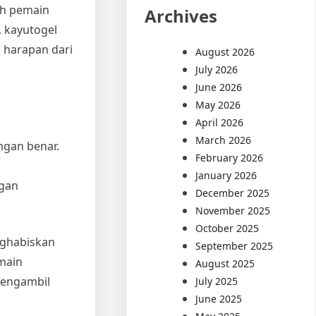
ah pemain
Archives
, kayutogel
 harapan dari
August 2026
July 2026
June 2026
May 2026
April 2026
March 2026
ngan benar.
February 2026
January 2026
ngan
December 2025
November 2025
October 2025
nghabiskan
September 2025
rmain
August 2025
mengambil
July 2025
June 2025