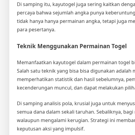
Di samping itu, kayutogel juga sering kaitkan deng
percaya bahwa sejumlah angka punya keberuntungan
tidak hanya hanya permainan angka, tetapi juga 
para pesertanya.
Teknik Menggunakan Permainan Togel
Memanfaatkan kayutogel dalam permainan togel bi
Salah satu teknik yang bisa bisa digunakan adalah 
memperhatikan statistik dan hasil sebelumnya, p
kecenderungan muncul, dan dapat melakukan pilihan
Di samping analisis pola, krusial juga untuk meny
semua dana dalam sekali taruhan. Sebaliknya, bagi
walaupun mengalami kerugian. Strategi ini memba
keputusan aksi yang impulsif.