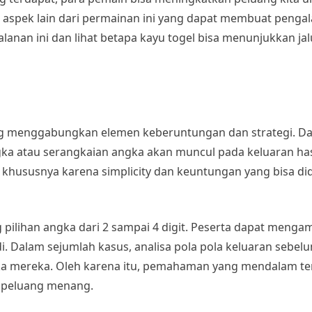
gai aspek lain dari permainan ini yang dapat membuat peng
lanan ini dan lihat betapa kayu togel bisa menunjukkan ja
ang menggabungkan elemen keberuntungan dan strategi. D
ka atau serangkaian angka akan muncul pada keluaran has
khususnya karena simplicity dan keuntungan yang bisa dida
ilihan angka dari 2 sampai 4 digit. Peserta dapat menga
i. Dalam sejumlah kasus, analisa pola pola keluaran sebel
 mereka. Oleh karena itu, pemahaman yang mendalam te
n peluang menang.