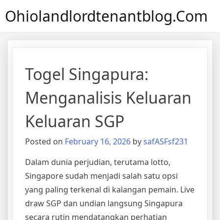
Skip
Ohiolandlordtenantblog.com
to
content
Togel Singapura:
Menganalisis Keluaran
Keluaran SGP
Posted on
February 16, 2026
by
safASFsf231
Dalam dunia perjudian, terutama lotto,
Singapore sudah menjadi salah satu opsi
yang paling terkenal di kalangan pemain. Live
draw SGP dan undian langsung Singapura
secara rutin mendatangkan perhatian