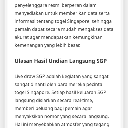
penyelenggara resmi berperan dalam
menyediakan untuk memberikan data serta
informasi tentang togel Singapore, sehingga
pemain dapat secara mudah mengakses data
akurat agar mendapatkan kemungkinan
kemenangan yang lebih besar.
Ulasan Hasil Undian Langsung SGP
Live draw SGP adalah kegiatan yang sangat
sangat dinanti oleh para mereka pecinta
togel Singapore. Setiap hasil keluaran SGP
langsung disiarkan secara real-time,
memberi peluang bagi pemain agar
menyaksikan nomor yang secara langsung.
Hal ini menyebabkan atmosfer yang tegang