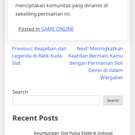
menciptakan komunitas yang dinamis di
sekeliling permainan ini.
Posted in
GAME ONLINE
Post
Previous:
Keajaiban dan
Next:
Meningkatkan
Legenda di Balik Kuda
Keahlian Bermain Kamu
navigation
Slot
dengan Permainan Slot
Demo di dalam
Wargabet
Search
Search
Recent Posts
Keuntungan Slot Pulsa Elektrik Indosat