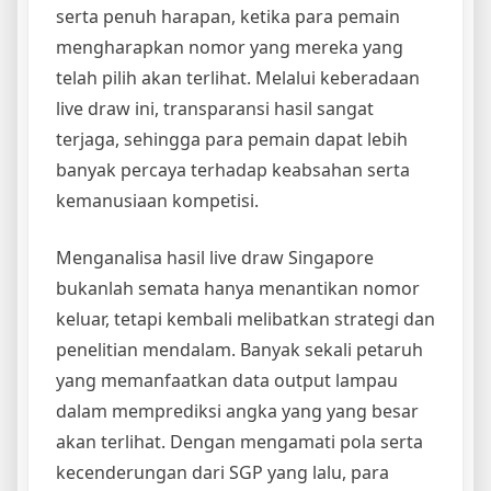
serta penuh harapan, ketika para pemain
mengharapkan nomor yang mereka yang
telah pilih akan terlihat. Melalui keberadaan
live draw ini, transparansi hasil sangat
terjaga, sehingga para pemain dapat lebih
banyak percaya terhadap keabsahan serta
kemanusiaan kompetisi.
Menganalisa hasil live draw Singapore
bukanlah semata hanya menantikan nomor
keluar, tetapi kembali melibatkan strategi dan
penelitian mendalam. Banyak sekali petaruh
yang memanfaatkan data output lampau
dalam memprediksi angka yang yang besar
akan terlihat. Dengan mengamati pola serta
kecenderungan dari SGP yang lalu, para