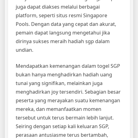
juga dapat diakses melalui berbagai
platform, seperti situs resmi Singapore
Pools. Dengan data yang cepat dan akurat,
pemain dapat langsung mengetahui jika
dirinya sukses meraih hadiah sgp dalam
undian.
Mendapatkan kemenangan dalam togel SGP
bukan hanya menghadirkan hadiah uang
tunai yang signifikan, melainkan juga
menghadirkan joy tersendiri. Sebagian besar
peserta yang merayakan suatu kemenangan
mereka, dan memanfaatkan momen
tersebut untuk terus bermain lebih lanjut.
Seiring dengan setiap kali keluaran SGP,
perasaan antusiasme terus bertambah,