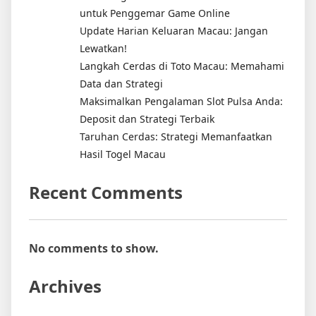
untuk Penggemar Game Online
Update Harian Keluaran Macau: Jangan
Lewatkan!
Langkah Cerdas di Toto Macau: Memahami
Data dan Strategi
Maksimalkan Pengalaman Slot Pulsa Anda:
Deposit dan Strategi Terbaik
Taruhan Cerdas: Strategi Memanfaatkan
Hasil Togel Macau
Recent Comments
No comments to show.
Archives