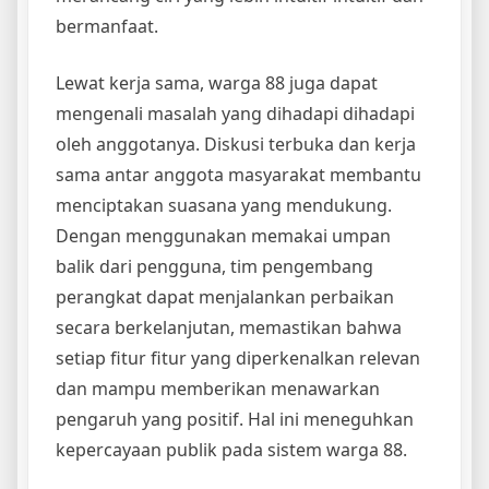
bermanfaat.
Lewat kerja sama, warga 88 juga dapat
mengenali masalah yang dihadapi dihadapi
oleh anggotanya. Diskusi terbuka dan kerja
sama antar anggota masyarakat membantu
menciptakan suasana yang mendukung.
Dengan menggunakan memakai umpan
balik dari pengguna, tim pengembang
perangkat dapat menjalankan perbaikan
secara berkelanjutan, memastikan bahwa
setiap fitur fitur yang diperkenalkan relevan
dan mampu memberikan menawarkan
pengaruh yang positif. Hal ini meneguhkan
kepercayaan publik pada sistem warga 88.