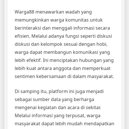
Warga88 menawarkan wadah yang
memungkinkan warga komunitas untuk
berinteraksi dan menggali informasi secara
efisien. Melalui adanya fungsi seperti diskusi
diskusi dan kelompok sesuai dengan hobi,
warga dapat membangun komunikasi yang
lebih efektif. Ini menciptakan hubungan yang
lebih kuat antara anggota dan memperkuat
sentimen kebersamaan di dalam masyarakat.
Di samping itu, platform ini juga menjadi
sebagai sumber data yang berharga
mengenai kegiatan dan acara di sekitar.
Melalui informasi yang terpusat, warga
masyarakat dapat lebih mudah mendapatkan