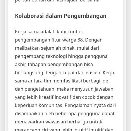
Kolaborasi dalam Pengembangan
Kerja sama adalah kunci untuk
pengembangan fitur warga 88. Dengan
melibatkan sejumlah pihak, mulai dari
pengembang teknologi hingga pengguna
akhir, tahapan pengembangan bisa
berlangsung dengan cepat dan efisien. Kerja
sama antara tim memfasilitasi berbagi ide
dan pengetahuan, maka menyusun jawaban
yang lebih kreatif inovatif dan cocok dengan
keperluan komunitas. Pengalaman nyata dari
disampaikan oleh beberapa pengguna dapat
menawarkan wawasan berharga untuk
merancang ciri yang lebih intuitif intuitif dan