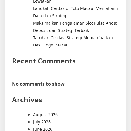
Lewatkan!
Langkah Cerdas di Toto Macau: Memahami
Data dan Strategi
Maksimalkan Pengalaman Slot Pulsa Anda:
Deposit dan Strategi Terbaik
Taruhan Cerdas: Strategi Memanfaatkan
Hasil Togel Macau
Recent Comments
No comments to show.
Archives
August 2026
July 2026
June 2026