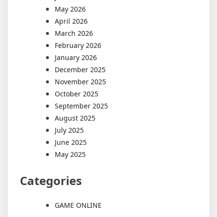
May 2026
April 2026
March 2026
February 2026
January 2026
December 2025
November 2025
October 2025
September 2025
August 2025
July 2025
June 2025
May 2025
Categories
GAME ONLINE