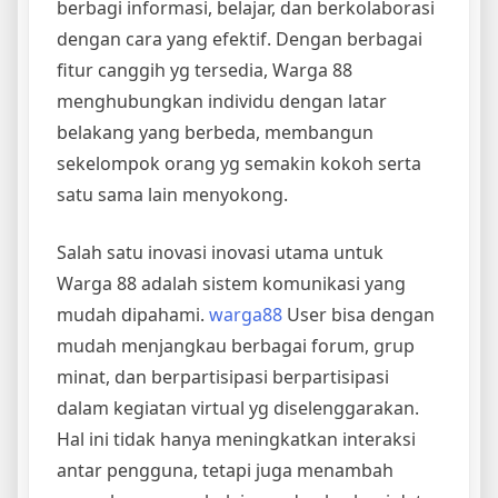
berbagi informasi, belajar, dan berkolaborasi
dengan cara yang efektif. Dengan berbagai
fitur canggih yg tersedia, Warga 88
menghubungkan individu dengan latar
belakang yang berbeda, membangun
sekelompok orang yg semakin kokoh serta
satu sama lain menyokong.
Salah satu inovasi inovasi utama untuk
Warga 88 adalah sistem komunikasi yang
mudah dipahami.
warga88
User bisa dengan
mudah menjangkau berbagai forum, grup
minat, dan berpartisipasi berpartisipasi
dalam kegiatan virtual yg diselenggarakan.
Hal ini tidak hanya meningkatkan interaksi
antar pengguna, tetapi juga menambah