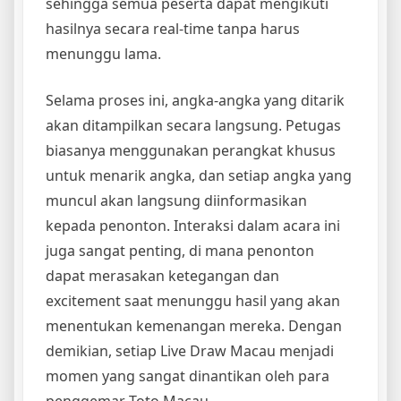
sehingga semua peserta dapat mengikuti
hasilnya secara real-time tanpa harus
menunggu lama.
Selama proses ini, angka-angka yang ditarik
akan ditampilkan secara langsung. Petugas
biasanya menggunakan perangkat khusus
untuk menarik angka, dan setiap angka yang
muncul akan langsung diinformasikan
kepada penonton. Interaksi dalam acara ini
juga sangat penting, di mana penonton
dapat merasakan ketegangan dan
excitement saat menunggu hasil yang akan
menentukan kemenangan mereka. Dengan
demikian, setiap Live Draw Macau menjadi
momen yang sangat dinantikan oleh para