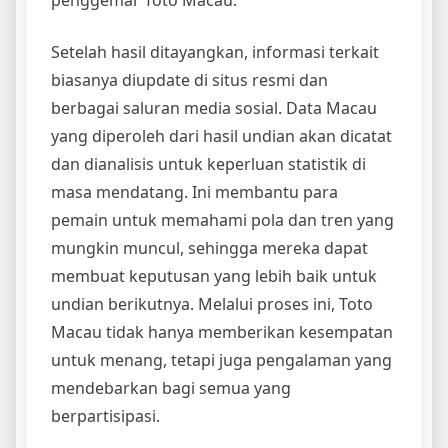
penggemar Toto Macau.
Setelah hasil ditayangkan, informasi terkait
biasanya diupdate di situs resmi dan
berbagai saluran media sosial. Data Macau
yang diperoleh dari hasil undian akan dicatat
dan dianalisis untuk keperluan statistik di
masa mendatang. Ini membantu para
pemain untuk memahami pola dan tren yang
mungkin muncul, sehingga mereka dapat
membuat keputusan yang lebih baik untuk
undian berikutnya. Melalui proses ini, Toto
Macau tidak hanya memberikan kesempatan
untuk menang, tetapi juga pengalaman yang
mendebarkan bagi semua yang
berpartisipasi.