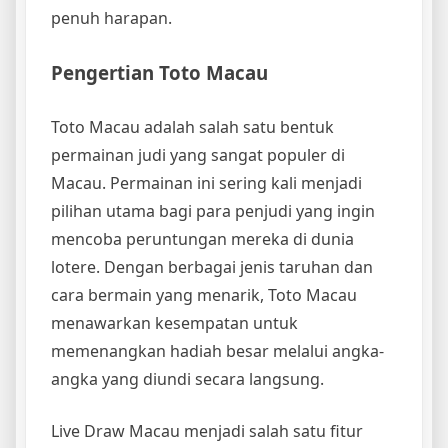
penuh harapan.
Pengertian Toto Macau
Toto Macau adalah salah satu bentuk
permainan judi yang sangat populer di
Macau. Permainan ini sering kali menjadi
pilihan utama bagi para penjudi yang ingin
mencoba peruntungan mereka di dunia
lotere. Dengan berbagai jenis taruhan dan
cara bermain yang menarik, Toto Macau
menawarkan kesempatan untuk
memenangkan hadiah besar melalui angka-
angka yang diundi secara langsung.
Live Draw Macau menjadi salah satu fitur