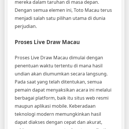
mereka dalam taruhan di masa depan.
Dengan semua elemen ini, Toto Macau terus
menjadi salah satu pilihan utama di dunia
perjudian.
Proses Live Draw Macau
Proses Live Draw Macau dimulai dengan
penentuan waktu tertentu di mana hasil
undian akan diumumkan secara langsung.
Pada saat yang telah ditentukan, semua
pemain dapat menyaksikan acara ini melalui
berbagai platform, baik itu situs web resmi
maupun aplikasi mobile. Keberadaan
teknologi modern memungkinkan hasil
dapat diakses dengan cepat dan akurat,