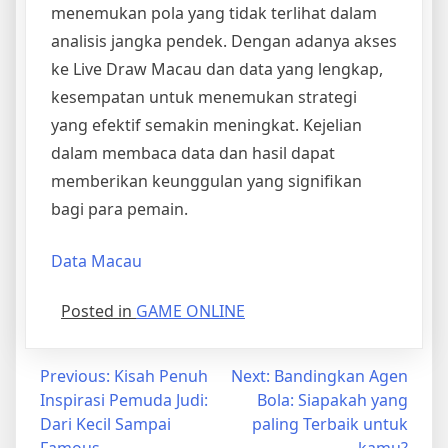
menemukan pola yang tidak terlihat dalam
analisis jangka pendek. Dengan adanya akses
ke Live Draw Macau dan data yang lengkap,
kesempatan untuk menemukan strategi
yang efektif semakin meningkat. Kejelian
dalam membaca data dan hasil dapat
memberikan keunggulan yang signifikan
bagi para pemain.
Data Macau
Posted in
GAME ONLINE
Post
Previous:
Kisah Penuh
Next:
Bandingkan Agen
Inspirasi Pemuda Judi:
Bola: Siapakah yang
navigation
Dari Kecil Sampai
paling Terbaik untuk