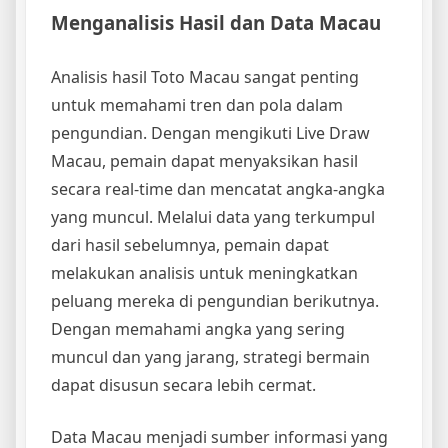
Menganalisis Hasil dan Data Macau
Analisis hasil Toto Macau sangat penting
untuk memahami tren dan pola dalam
pengundian. Dengan mengikuti Live Draw
Macau, pemain dapat menyaksikan hasil
secara real-time dan mencatat angka-angka
yang muncul. Melalui data yang terkumpul
dari hasil sebelumnya, pemain dapat
melakukan analisis untuk meningkatkan
peluang mereka di pengundian berikutnya.
Dengan memahami angka yang sering
muncul dan yang jarang, strategi bermain
dapat disusun secara lebih cermat.
Data Macau menjadi sumber informasi yang