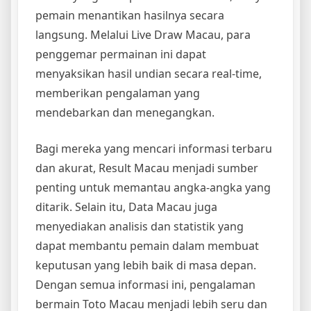
pemain menantikan hasilnya secara
langsung. Melalui Live Draw Macau, para
penggemar permainan ini dapat
menyaksikan hasil undian secara real-time,
memberikan pengalaman yang
mendebarkan dan menegangkan.
Bagi mereka yang mencari informasi terbaru
dan akurat, Result Macau menjadi sumber
penting untuk memantau angka-angka yang
ditarik. Selain itu, Data Macau juga
menyediakan analisis dan statistik yang
dapat membantu pemain dalam membuat
keputusan yang lebih baik di masa depan.
Dengan semua informasi ini, pengalaman
bermain Toto Macau menjadi lebih seru dan