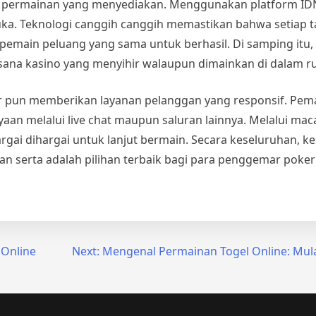
as permainan yang menyediakan. Menggunakan platform IDN
ka. Teknologi canggih canggih memastikan bahwa setiap t
emain peluang yang sama untuk berhasil. Di samping itu, 
sana kasino yang menyihir walaupun dimainkan di dalam 
 pun memberikan layanan pelanggan yang responsif. Pem
an melalui live chat maupun saluran lainnya. Melalui m
gai dihargai untuk lanjut bermain. Secara keseluruhan, k
n serta adalah pilihan terbaik bagi para penggemar poker d
 Online
Next:
Mengenal Permainan Togel Online: Mula