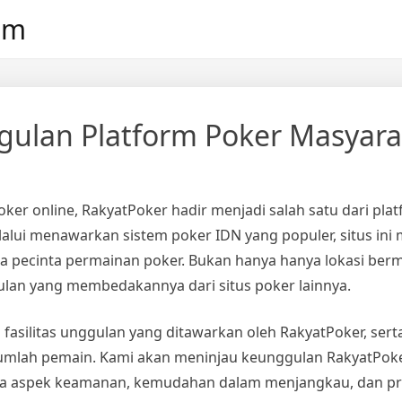
om
ggulan Platform Poker Masyar
er online, RakyatPoker hadir menjadi salah satu dari pla
lalui menawarkan sistem poker IDN yang populer, situs in
a pecinta permainan poker. Bukan hanya hanya lokasi berm
gulan yang membedakannya dari situs poker lainnya.
fasilitas unggulan yang ditawarkan oleh RakyatPoker, sert
ejumlah pemain. Kami akan meninjau keunggulan RakyatPok
nya aspek keamanan, kemudahan dalam menjangkau, dan pr