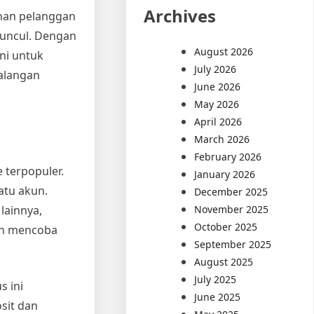
Archives
anan pelanggan
muncul. Dengan
August 2026
ni untuk
July 2026
alangan
June 2026
May 2026
April 2026
March 2026
February 2026
 terpopuler.
January 2026
atu akun.
December 2025
November 2025
lainnya,
October 2025
gin mencoba
September 2025
August 2025
July 2025
s ini
June 2025
sit dan