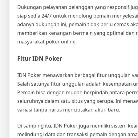
Dukungan pelayanan pelanggan yang responsif jug
siap sedia 24/7 untuk menolong pemain menyelesa
adanya dukungan ini, pemain tidak perlu cemas aka
memberikan kenangan bermain yang optimal dan me
masyarakat poker online.
Fitur IDN Poker
IDN Poker menawarkan berbagai fitur unggulan yan
Salah satunya fitur unggulan adalah kesempatan 
Pemain bisa dengan mudah berpindah antara perma
seluruhnya dalam satu situs yang serupa. Ini men
variasi tanpa harus menciptakan akun baru.
Di samping itu, IDN Poker juga memiliki sistem kea
melindungi data dan transaksi pemain dengan am