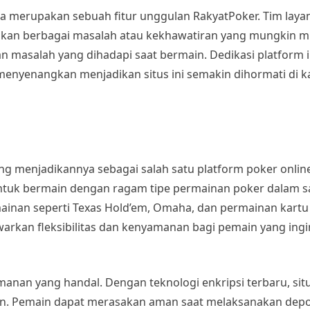
a merupakan sebuah fitur unggulan RakyatPoker. Tim lay
ikan berbagai masalah atau kekhawatiran yang mungkin 
n masalah yang dihadapi saat bermain. Dedikasi platform i
nyenangkan menjadikan situs ini semakin dihormati di k
g menjadikannya sebagai salah satu platform poker online
untuk bermain dengan ragam tipe permainan poker dalam s
inan seperti Texas Hold’em, Omaha, dan permainan kartu 
awarkan fleksibilitas dan kenyamanan bagi pemain yang in
manan yang handal. Dengan teknologi enkripsi terbaru, situ
an. Pemain dapat merasakan aman saat melaksanakan depo