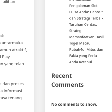
 pilihan
Pengalaman Slot
Pulsa Anda: Deposit
dan Strategi Terbaik
Taruhan Cerdas:
Strategi
yak
Memanfaatkan Hasil
h antarmuka
Togel Macau
Rubah4d: Mitos dan
amun atraktif,
Fakta yang Perlu
 Play.
Anda Ketahui
n yang telah
Recent
Comments
a dan proses
ua informasi
rasa tenang
No comments to show.