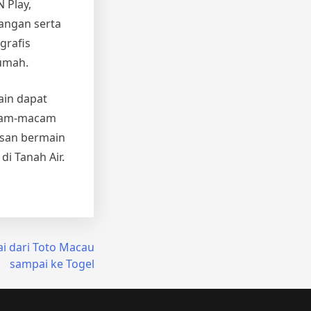
 Play,
angan serta
grafis
rumah.
ain dapat
acam-macam
esan bermain
i Tanah Air.
i dari Toto Macau
sampai ke Togel