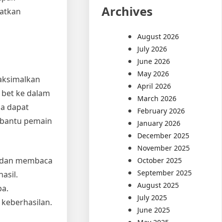
Archives
katkan
August 2026
July 2026
June 2026
May 2026
aksimalkan
April 2026
 bet ke dalam
March 2026
ga dapat
February 2026
mbantu pemain
January 2026
December 2025
November 2025
et dan membaca
October 2025
September 2025
asil.
August 2025
ba.
July 2025
keberhasilan.
June 2025