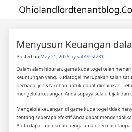
Skip
Ohiolandlordtenantblog.c
to
content
Menyusun Keuangan dal
Posted on
May 21, 2026
by
safASFsf231
Dalam alam hiburan, game kuda togel telah menar
keuntungan yang. Kudatogel merupakan salah sat
berbagai jenis taruhan untuk dapat dimainkan. Tet
mengelola keuangan Anda supaya selalu bijak dan te
Mengelola keuangan di game kuda togel tidak hany
tentang seberapa efektif Anda dapat mengendalik
Anda dapat menikmati pengalaman bermain tanpa