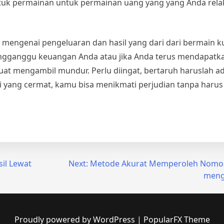
 untuk permainan untuk permainan uang yang yang Anda rel
in mengenai pengeluaran dan hasil yang dari dari bermain k
mengganggu keuangan Anda atau jika Anda terus mendapatk
at mengambil mundur. Perlu diingat, bertaruh haruslah ad
 yang cermat, kamu bisa menikmati perjudian tanpa harus 
il Lewat
Next:
Metode Akurat Memperoleh Nomo
meng
Proudly powered by WordPress
|
PopularFX Theme