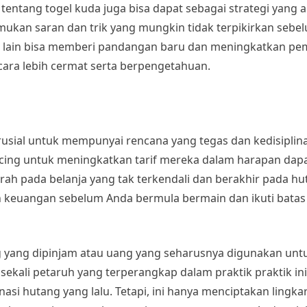
t tentang togel kuda juga bisa dapat sebagai strategi yang 
mukan saran dan trik yang mungkin tidak terpikirkan sebe
in lain bisa memberi pandangan baru dan meningkatkan p
ara lebih cermat serta berpengetahuan.
krusial untuk mempunyai rencana yang tegas dan kedisiplin
cing untuk meningkatkan tarif mereka dalam harapan dapa
garah pada belanja yang tak terkendali dan berakhir pada h
an keuangan sebelum Anda bermula bermain dan ikuti batas 
g yang dipinjam atau uang yang seharusnya digunakan un
sekali petaruh yang terperangkap dalam praktik praktik in
si hutang yang lalu. Tetapi, ini hanya menciptakan lingka