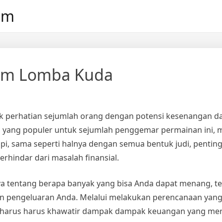
om
am Lomba Kuda
ik perhatian sejumlah orang dengan potensi kesenangan d
u yang populer untuk sejumlah penggemar permainan ini,
api, sama seperti halnya dengan semua bentuk judi, pentin
rhindar dari masalah finansial.
a tentang berapa banyak yang bisa Anda dapat menang, te
an pengeluaran Anda. Melalui melakukan perencanaan yan
 harus harus khawatir dampak dampak keuangan yang mer