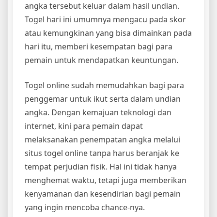
angka tersebut keluar dalam hasil undian.
Togel hari ini umumnya mengacu pada skor
atau kemungkinan yang bisa dimainkan pada
hari itu, memberi kesempatan bagi para
pemain untuk mendapatkan keuntungan.
Togel online sudah memudahkan bagi para
penggemar untuk ikut serta dalam undian
angka. Dengan kemajuan teknologi dan
internet, kini para pemain dapat
melaksanakan penempatan angka melalui
situs togel online tanpa harus beranjak ke
tempat perjudian fisik. Hal ini tidak hanya
menghemat waktu, tetapi juga memberikan
kenyamanan dan kesendirian bagi pemain
yang ingin mencoba chance-nya.