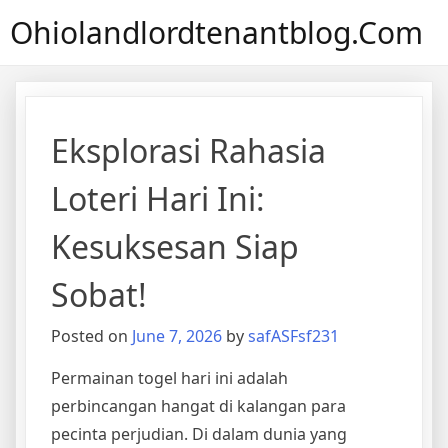
Skip
Ohiolandlordtenantblog.com
to
content
Eksplorasi Rahasia
Loteri Hari Ini:
Kesuksesan Siap
Sobat!
Posted on
June 7, 2026
by
safASFsf231
Permainan togel hari ini adalah
perbincangan hangat di kalangan para
pecinta perjudian. Di dalam dunia yang