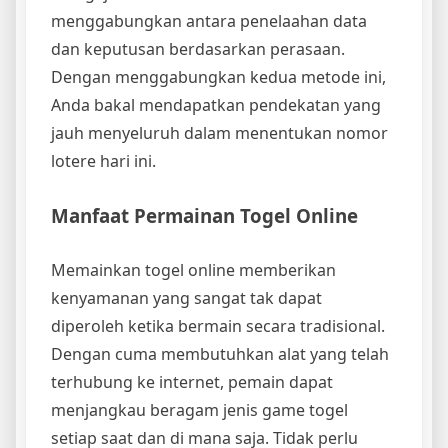
menggabungkan antara penelaahan data
dan keputusan berdasarkan perasaan.
Dengan menggabungkan kedua metode ini,
Anda bakal mendapatkan pendekatan yang
jauh menyeluruh dalam menentukan nomor
lotere hari ini.
Manfaat Permainan Togel Online
Memainkan togel online memberikan
kenyamanan yang sangat tak dapat
diperoleh ketika bermain secara tradisional.
Dengan cuma membutuhkan alat yang telah
terhubung ke internet, pemain dapat
menjangkau beragam jenis game togel
setiap saat dan di mana saja. Tidak perlu