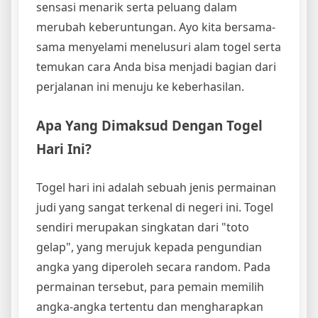
sensasi menarik serta peluang dalam
merubah keberuntungan. Ayo kita bersama-
sama menyelami menelusuri alam togel serta
temukan cara Anda bisa menjadi bagian dari
perjalanan ini menuju ke keberhasilan.
Apa Yang Dimaksud Dengan Togel
Hari Ini?
Togel hari ini adalah sebuah jenis permainan
judi yang sangat terkenal di negeri ini. Togel
sendiri merupakan singkatan dari "toto
gelap", yang merujuk kepada pengundian
angka yang diperoleh secara random. Pada
permainan tersebut, para pemain memilih
angka-angka tertentu dan mengharapkan