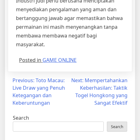
Industri judi perlu berusaha menciptakan
menyediakan pengalaman yang aman dan
bertanggung jawab agar memastikan bahwa
permainan ini masih menyenangkan tanpa
membawa membawa negatif bagi
masyarakat.
Posted in
GAME ONLINE
Post
Previous:
Toto Macau:
Next:
Mempertahankan
Live Draw yang Penuh
Keberhasilan: Taktik
navigation
Ketegangan dan
Togel Hongkong yang
Keberuntungan
Sangat Efektif
Search
Search