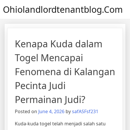
Skip
Ohiolandlordtenantblog.com
to
content
Kenapa Kuda dalam
Togel Mencapai
Fenomena di Kalangan
Pecinta Judi
Permainan Judi?
Posted on
June 4, 2026
by
safASFsf231
Kuda-kuda togel telah menjadi salah satu