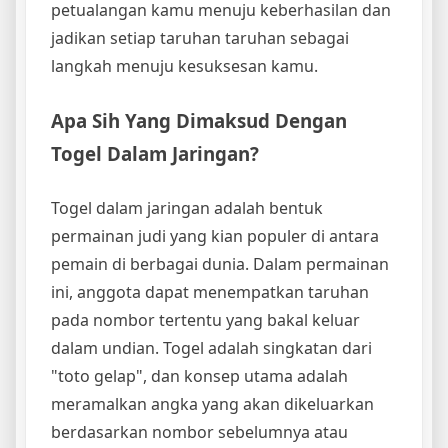
petualangan kamu menuju keberhasilan dan
jadikan setiap taruhan taruhan sebagai
langkah menuju kesuksesan kamu.
Apa Sih Yang Dimaksud Dengan
Togel Dalam Jaringan?
Togel dalam jaringan adalah bentuk
permainan judi yang kian populer di antara
pemain di berbagai dunia. Dalam permainan
ini, anggota dapat menempatkan taruhan
pada nombor tertentu yang bakal keluar
dalam undian. Togel adalah singkatan dari
"toto gelap", dan konsep utama adalah
meramalkan angka yang akan dikeluarkan
berdasarkan nombor sebelumnya atau