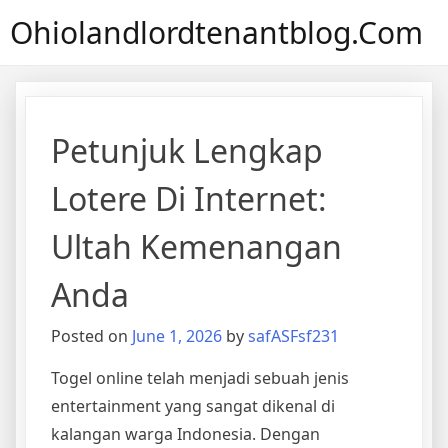
Skip
Ohiolandlordtenantblog.com
to
content
Petunjuk Lengkap
Lotere Di Internet:
Ultah Kemenangan
Anda
Posted on
June 1, 2026
by
safASFsf231
Togel online telah menjadi sebuah jenis
entertainment yang sangat dikenal di
kalangan warga Indonesia. Dengan