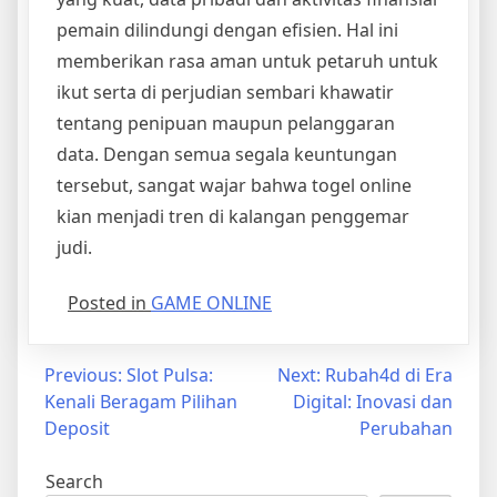
pemain dilindungi dengan efisien. Hal ini
memberikan rasa aman untuk petaruh untuk
ikut serta di perjudian sembari khawatir
tentang penipuan maupun pelanggaran
data. Dengan semua segala keuntungan
tersebut, sangat wajar bahwa togel online
kian menjadi tren di kalangan penggemar
judi.
Posted in
GAME ONLINE
Post
Previous:
Slot Pulsa:
Next:
Rubah4d di Era
Kenali Beragam Pilihan
Digital: Inovasi dan
navigation
Deposit
Perubahan
Search