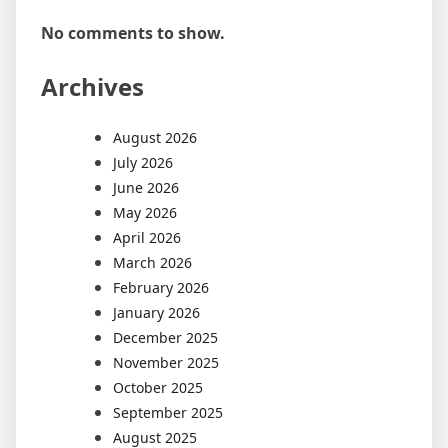
No comments to show.
Archives
August 2026
July 2026
June 2026
May 2026
April 2026
March 2026
February 2026
January 2026
December 2025
November 2025
October 2025
September 2025
August 2025