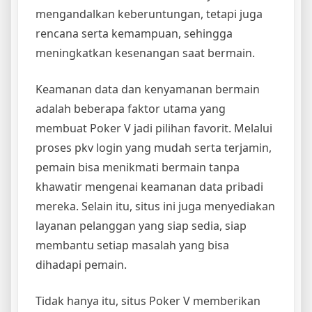
mengandalkan keberuntungan, tetapi juga
rencana serta kemampuan, sehingga
meningkatkan kesenangan saat bermain.
Keamanan data dan kenyamanan bermain
adalah beberapa faktor utama yang
membuat Poker V jadi pilihan favorit. Melalui
proses pkv login yang mudah serta terjamin,
pemain bisa menikmati bermain tanpa
khawatir mengenai keamanan data pribadi
mereka. Selain itu, situs ini juga menyediakan
layanan pelanggan yang siap sedia, siap
membantu setiap masalah yang bisa
dihadapi pemain.
Tidak hanya itu, situs Poker V memberikan