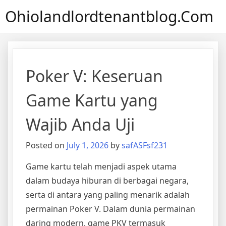
Skip
Ohiolandlordtenantblog.com
to
content
Poker V: Keseruan
Game Kartu yang
Wajib Anda Uji
Posted on
July 1, 2026
by
safASFsf231
Game kartu telah menjadi aspek utama
dalam budaya hiburan di berbagai negara,
serta di antara yang paling menarik adalah
permainan Poker V. Dalam dunia permainan
daring modern, game PKV termasuk