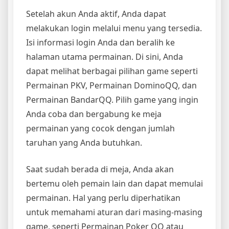
Setelah akun Anda aktif, Anda dapat
melakukan login melalui menu yang tersedia.
Isi informasi login Anda dan beralih ke
halaman utama permainan. Di sini, Anda
dapat melihat berbagai pilihan game seperti
Permainan PKV, Permainan DominoQQ, dan
Permainan BandarQQ. Pilih game yang ingin
Anda coba dan bergabung ke meja
permainan yang cocok dengan jumlah
taruhan yang Anda butuhkan.
Saat sudah berada di meja, Anda akan
bertemu oleh pemain lain dan dapat memulai
permainan. Hal yang perlu diperhatikan
untuk memahami aturan dari masing-masing
game, seperti Permainan Poker QQ atau