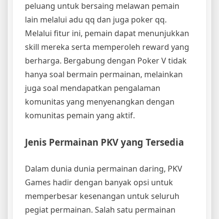
peluang untuk bersaing melawan pemain
lain melalui adu qq dan juga poker qq.
Melalui fitur ini, pemain dapat menunjukkan
skill mereka serta memperoleh reward yang
berharga. Bergabung dengan Poker V tidak
hanya soal bermain permainan, melainkan
juga soal mendapatkan pengalaman
komunitas yang menyenangkan dengan
komunitas pemain yang aktif.
Jenis Permainan PKV yang Tersedia
Dalam dunia dunia permainan daring, PKV
Games hadir dengan banyak opsi untuk
memperbesar kesenangan untuk seluruh
pegiat permainan. Salah satu permainan