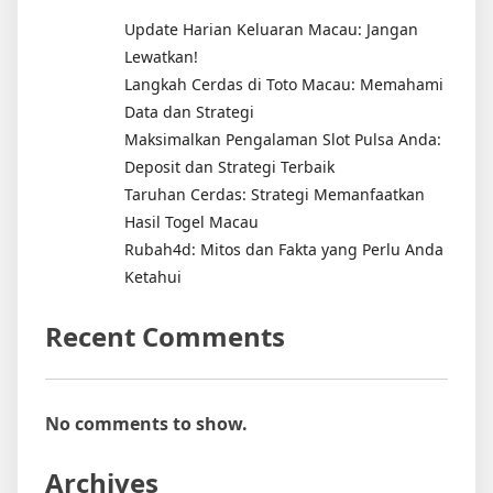
Update Harian Keluaran Macau: Jangan
Lewatkan!
Langkah Cerdas di Toto Macau: Memahami
Data dan Strategi
Maksimalkan Pengalaman Slot Pulsa Anda:
Deposit dan Strategi Terbaik
Taruhan Cerdas: Strategi Memanfaatkan
Hasil Togel Macau
Rubah4d: Mitos dan Fakta yang Perlu Anda
Ketahui
Recent Comments
No comments to show.
Archives