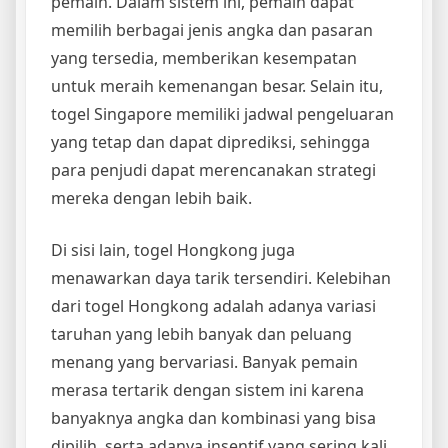
pemain. Dalam sistem ini, pemain dapat
memilih berbagai jenis angka dan pasaran
yang tersedia, memberikan kesempatan
untuk meraih kemenangan besar. Selain itu,
togel Singapore memiliki jadwal pengeluaran
yang tetap dan dapat diprediksi, sehingga
para penjudi dapat merencanakan strategi
mereka dengan lebih baik.
Di sisi lain, togel Hongkong juga
menawarkan daya tarik tersendiri. Kelebihan
dari togel Hongkong adalah adanya variasi
taruhan yang lebih banyak dan peluang
menang yang bervariasi. Banyak pemain
merasa tertarik dengan sistem ini karena
banyaknya angka dan kombinasi yang bisa
dipilih, serta adanya insentif yang sering kali