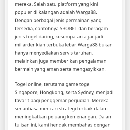
mereka. Salah satu platform yang kini
populer di kalangan adalah Warga88.
Dengan berbagai jenis permainan yang
tersedia, contohnya SBOBET dan beragam
jenis togel daring, kesempatan agar jadi
miliarder kian terbuka lebar. Warga88 bukan
hanya menyediakan servis taruhan,
melainkan juga memberikan pengalaman
bermain yang aman serta mengasyikkan.
Togel online, terutama game togel
Singapore, Hongkong, serta Sydney, menjadi
favorit bagi penggemar perjudian. Mereka
senantiasa mencari strategi terbaik dalam
meningkatkan peluang kemenangan. Dalam
tulisan ini, kami hendak membahas dengan