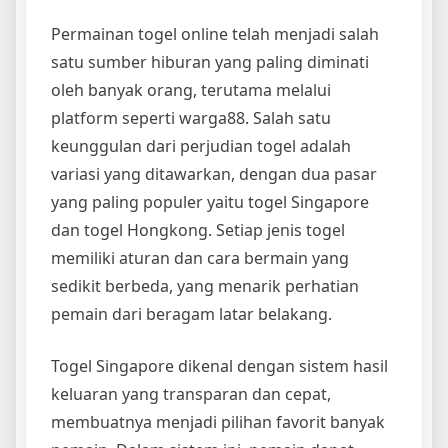
Permainan togel online telah menjadi salah
satu sumber hiburan yang paling diminati
oleh banyak orang, terutama melalui
platform seperti warga88. Salah satu
keunggulan dari perjudian togel adalah
variasi yang ditawarkan, dengan dua pasar
yang paling populer yaitu togel Singapore
dan togel Hongkong. Setiap jenis togel
memiliki aturan dan cara bermain yang
sedikit berbeda, yang menarik perhatian
pemain dari beragam latar belakang.
Togel Singapore dikenal dengan sistem hasil
keluaran yang transparan dan cepat,
membuatnya menjadi pilihan favorit banyak