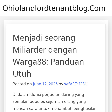
Skip
Ohiolandlordtenantblog.com
to
content
Menjadi seorang
Miliarder dengan
Warga88: Panduan
Utuh
Posted on
June 12, 2026
by
safASFsf231
Di dalam dunia perjudian daring yang
semakin populer, sejumlah orang yang
mencari cara untuk menambah penghasilan