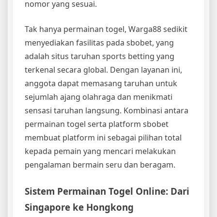
nomor yang sesuai.
Tak hanya permainan togel, Warga88 sedikit
menyediakan fasilitas pada sbobet, yang
adalah situs taruhan sports betting yang
terkenal secara global. Dengan layanan ini,
anggota dapat memasang taruhan untuk
sejumlah ajang olahraga dan menikmati
sensasi taruhan langsung. Kombinasi antara
permainan togel serta platform sbobet
membuat platform ini sebagai pilihan total
kepada pemain yang mencari melakukan
pengalaman bermain seru dan beragam.
Sistem Permainan Togel Online: Dari
Singapore ke Hongkong