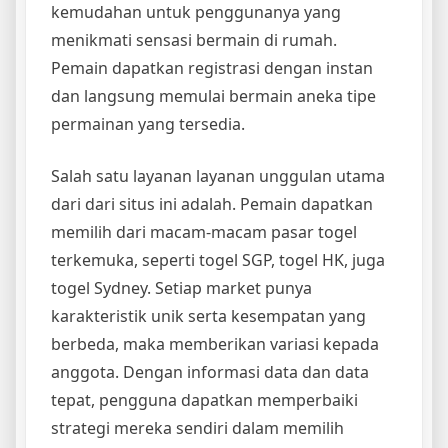
kemudahan untuk penggunanya yang
menikmati sensasi bermain di rumah.
Pemain dapatkan registrasi dengan instan
dan langsung memulai bermain aneka tipe
permainan yang tersedia.
Salah satu layanan layanan unggulan utama
dari dari situs ini adalah. Pemain dapatkan
memilih dari macam-macam pasar togel
terkemuka, seperti togel SGP, togel HK, juga
togel Sydney. Setiap market punya
karakteristik unik serta kesempatan yang
berbeda, maka memberikan variasi kepada
anggota. Dengan informasi data dan data
tepat, pengguna dapatkan memperbaiki
strategi mereka sendiri dalam memilih