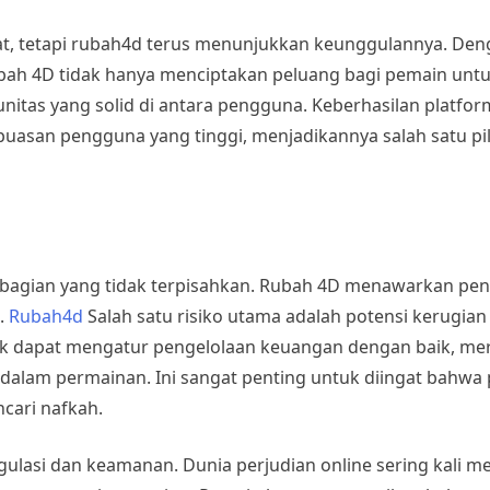
etat, tetapi rubah4d terus menunjukkan keunggulannya. De
ubah 4D tidak hanya menciptakan peluang bagi pemain unt
s yang solid di antara pengguna. Keberhasilan platform i
puasan pengguna yang tinggi, menjadikannya salah satu pil
adi bagian yang tidak terpisahkan. Rubah 4D menawarkan p
.
Rubah4d
Salah satu risiko utama adalah potensi kerugian 
ak dapat mengatur pengelolaan keuangan dengan baik, mer
dalam permainan. Ini sangat penting untuk diingat bahwa 
cari nafkah.
 regulasi dan keamanan. Dunia perjudian online sering kali 