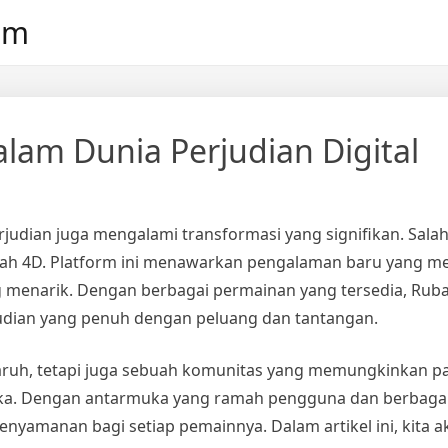
om
lam Dunia Perjudian Digital
judian juga mengalami transformasi yang signifikan. Salah
bah 4D. Platform ini menawarkan pengalaman baru yang 
g menarik. Dengan berbagai permainan yang tersedia, Rub
udian yang penuh dengan peluang dan tantangan.
aruh, tetapi juga sebuah komunitas yang memungkinkan p
reka. Dengan antarmuka yang ramah pengguna dan berbaga
enyamanan bagi setiap pemainnya. Dalam artikel ini, kita