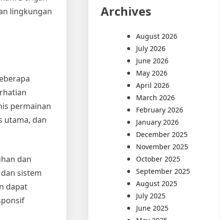
Archives
an lingkungan
August 2026
July 2026
June 2026
May 2026
beberapa
April 2026
rhatian
March 2026
enis permainan
February 2026
s utama, dan
January 2026
December 2025
November 2025
uhan dan
October 2025
September 2025
 dan sistem
August 2025
n dapat
July 2025
sponsif
June 2025