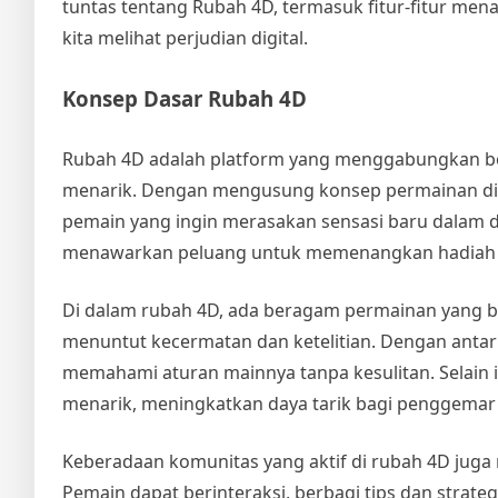
tuntas tentang Rubah 4D, termasuk fitur-fitur men
kita melihat perjudian digital.
Konsep Dasar Rubah 4D
Rubah 4D adalah platform yang menggabungkan ber
menarik. Dengan mengusung konsep permainan dig
pemain yang ingin merasakan sensasi baru dalam d
menawarkan peluang untuk memenangkan hadiah me
Di dalam rubah 4D, ada beragam permainan yang bis
menuntut kecermatan dan ketelitian. Dengan ant
memahami aturan mainnya tanpa kesulitan. Selain 
menarik, meningkatkan daya tarik bagi penggemar 
Keberadaan komunitas yang aktif di rubah 4D juga
Pemain dapat berinteraksi, berbagi tips dan strate