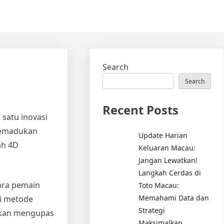
Search
Search
Recent Posts
 satu inovasi
memadukan
Update Harian
ah 4D
Keluaran Macau:
Jangan Lewatkan!
Langkah Cerdas di
ara pemain
Toto Macau:
Memahami Data dan
i metode
Strategi
 akan mengupas
Maksimalkan