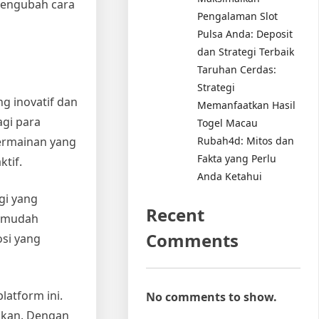
 mengubah cara
Pengalaman Slot
Pulsa Anda: Deposit
dan Strategi Terbaik
Taruhan Cerdas:
Strategi
g inovatif dan
Memanfaatkan Hasil
gi para
Togel Macau
Rubah4d: Mitos dan
permainan yang
Fakta yang Perlu
tif.
Anda Ketahui
gi yang
Recent
n mudah
Comments
osi yang
atform ini.
No comments to show.
dakan. Dengan