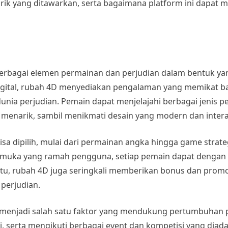
arik yang ditawarkan, serta bagaimana platform ini dapat
bagai elemen permainan dan perjudian dalam bentuk yan
ital, rubah 4D menyediakan pengalaman yang memikat ba
unia perjudian. Pemain dapat menjelajahi berbagai jenis 
narik, sambil menikmati desain yang modern dan interak
a dipilih, mulai dari permainan angka hingga game strate
armuka yang ramah pengguna, setiap pemain dapat denga
itu, rubah 4D juga seringkali memberikan bonus dan prom
perjudian.
 menjadi salah satu faktor yang mendukung pertumbuhan pl
gi, serta mengikuti berbagai event dan kompetisi yang dia