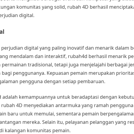
ungan komunitas yang solid, rubah 4D berhasil menciptak
judian digital.
al
perjudian digital yang paling inovatif dan menarik dalam 
ng mendalam dan interaktif, rubah4d berhasil menarik pe
 permainan tradisional, tetapi juga menjelajahi berbagai j
bagi penggunanya. Kepuasan pemain merupakan priorita
ngalaman pengguna dengan setiap pembaruan.
h4d adalah kemampuannya untuk beradaptasi dengan kebut
i, rubah 4D menyediakan antarmuka yang ramah pengguna
ain baru untuk memulai, sementara pemain berpengalama
tangan mereka. Selain itu, pelayanan pelanggan yang re
i kalangan komunitas pemain.