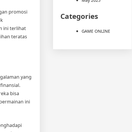
May 2025
ngan promosi
Categories
uk
ni terlihat
GAME ONLINE
ihan teratas
engalaman yang
finansial.
eka bisa
permainan ini
menghadapi